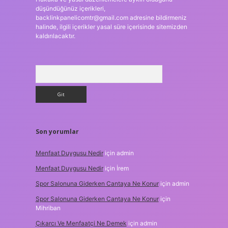
düşündüğünüz içerikleri,
backlinkpanelicomtr@gmail.com
adresine bildirmeniz
halinde, ilgili içerikler yasal süre içerisinde sitemizden
kaldırılacaktır.
Arama
Son yorumlar
Menfaat Duygusu Nedir
için
admin
Menfaat Duygusu Nedir
için
İrem
Spor Salonuna Giderken Cantaya Ne Konur
için
admin
Spor Salonuna Giderken Cantaya Ne Konur
için
Mihriban
Çıkarcı Ve Menfaatçi Ne Demek
için
admin