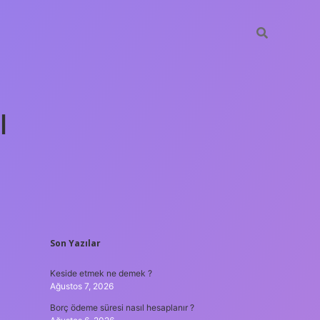
ı
SIDEBAR
Son Yazılar
tulipbet gü
Keside etmek ne demek ?
Ağustos 7, 2026
Borç ödeme süresi nasıl hesaplanır ?