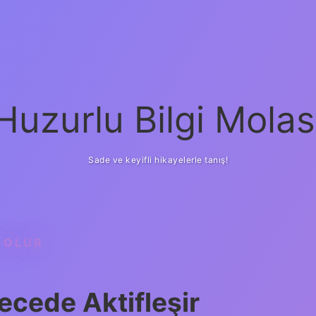
Huzurlu Bilgi Molas
Sade ve keyifli hikayelerle tanış!
 OLUR
ecede Aktifleşir