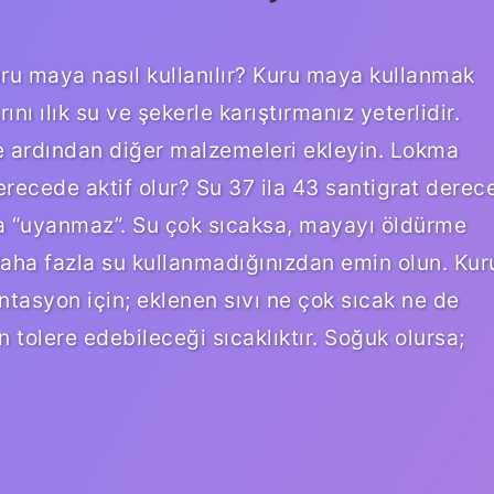
kuru maya nasıl kullanılır? Kuru maya kullanmak
nı ılık su ve şekerle karıştırmanız yeterlidir.
ve ardından diğer malzemeleri ekleyin. Lokma
recede aktif olur? Su 37 ila 43 santigrat derec
a “uyanmaz”. Su çok sıcaksa, mayayı öldürme
n daha fazla su kullanmadığınızdan emin olun. Kur
antasyon için; eklenen sıvı ne çok sıcak ne de
in tolere edebileceği sıcaklıktır. Soğuk olursa;