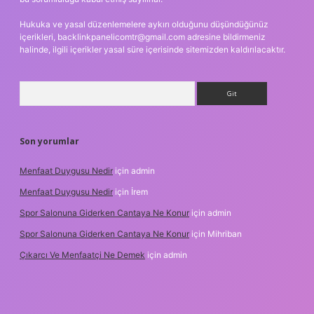
Hukuka ve yasal düzenlemelere aykırı olduğunu düşündüğünüz
içerikleri,
backlinkpanelicomtr@gmail.com
adresine bildirmeniz
halinde, ilgili içerikler yasal süre içerisinde sitemizden kaldırılacaktır.
Arama
Son yorumlar
Menfaat Duygusu Nedir
için
admin
Menfaat Duygusu Nedir
için
İrem
Spor Salonuna Giderken Cantaya Ne Konur
için
admin
Spor Salonuna Giderken Cantaya Ne Konur
için
Mihriban
Çıkarcı Ve Menfaatçi Ne Demek
için
admin