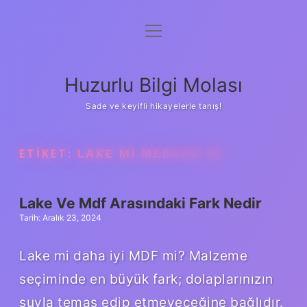
menüyü
Anasayfa
aç
Gizlilik Politikası
Huzurlu Bilgi Molası
Yasal Uyarı
Sade ve keyifli hikayelerle tanış!
Hakkımızda
ETIKET:
LAKE MI MEBRAN MI
Lake Ve Mdf Arasındaki Fark Nedir
Tarih: Aralık 23, 2024
Lake mi daha iyi MDF mi? Malzeme
seçiminde en büyük fark; dolaplarınızın
suyla temas edip etmeyeceğine bağlıdır.