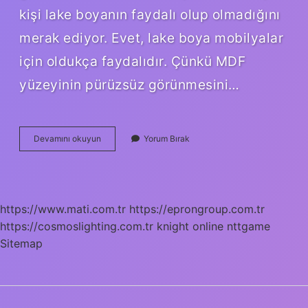
kişi lake boyanın faydalı olup olmadığını
merak ediyor. Evet, lake boya mobilyalar
için oldukça faydalıdır. Çünkü MDF
yüzeyinin pürüzsüz görünmesini…
Lake
Devamını okuyun
Yorum Bırak
Ve
Mdf
Arasındaki
Fark
Nedir
https://www.mati.com.tr
https://eprongroup.com.tr
https://cosmoslighting.com.tr
knight online
nttgame
Sitemap