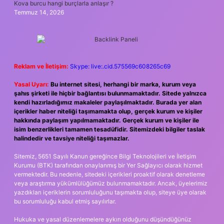
Kova burcu hangi burçlarla anlaşır ?
Temmuz 14, 2026
Reklam ve İletişim:
Skype: live:.cid.575569c608265c69
Yasal Uyarı:
Bu internet sitesi, herhangi bir marka, kurum veya
şahıs şirketi ile hiçbir bağlantısı bulunmamaktadır. Sitede yalnızca
kendi hazırladığımız makaleler paylaşılmaktadır. Burada yer alan
içerikler haber niteliği taşımamakta olup, gerçek kurum ve kişiler
hakkında paylaşım yapılmamaktadır. Gerçek kurum ve kişiler ile
isim benzerlikleri tamamen tesadüfidir. Sitemizdeki bilgiler taslak
halindedir ve tavsiye niteliği taşımazlar.
Sitemiz, 5651 Sayılı Kanun gereğince Bilgi Teknolojileri ve İletişim
Kurumu (BTK) tarafından onaylanmış bir Yer Sağlayıcı olarak hizmet
vermektedir. Bu nedenle, sitedeki içerikleri proaktif olarak denetleme
veya araştırma yükümlülüğümüz bulunmamaktadır. Ancak, üyelerimiz
yazdıkları içeriklerin sorumluluğunu taşımakta olup, siteye üye olarak
bu sorumluluğu kabul etmiş sayılırlar.
Hukuka ve yasal düzenlemelere aykırı olduğunu düşündüğünüz