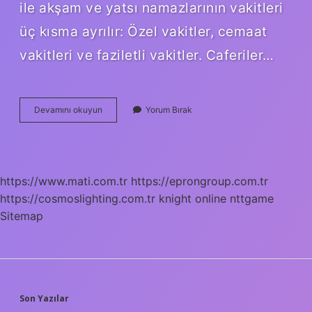
ile akşam ve yatsı namazlarının vakitleri
üç kısma ayrılır: Özel vakitler, cemaat
vakitleri ve faziletli vakitler. Caferiler…
Şiiler
Devamını okuyun
Yorum Bırak
Kaç
Vakit
Namaz
Kılar
https://www.mati.com.tr
https://eprongroup.com.tr
https://cosmoslighting.com.tr
knight online
nttgame
Sitemap
SIDEBAR
Son Yazılar