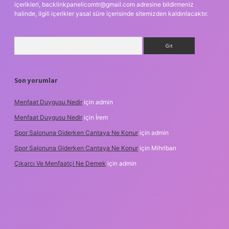
içerikleri,
backlinkpanelicomtr@gmail.com
adresine bildirmeniz
halinde, ilgili içerikler yasal süre içerisinde sitemizden kaldırılacaktır.
Arama
Son yorumlar
Menfaat Duygusu Nedir
için
admin
Menfaat Duygusu Nedir
için
İrem
Spor Salonuna Giderken Cantaya Ne Konur
için
admin
Spor Salonuna Giderken Cantaya Ne Konur
için
Mihriban
Çıkarcı Ve Menfaatçi Ne Demek
için
admin