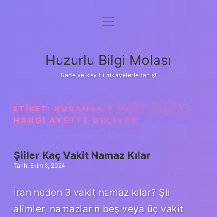
menüyü
Anasayfa
aç
Gizlilik Politikası
Huzurlu Bilgi Molası
Yasal Uyarı
Sade ve keyifli hikayelerle tanış!
Hakkımızda
ETIKET:
KURANDA 3 VAKIT NAMAZ
HANGI AYETTE GEÇIYOR
Şiiler Kaç Vakit Namaz Kılar
Tarih: Ekim 8, 2024
İran neden 3 vakit namaz kılar? Şii
alimler, namazların beş veya üç vakit