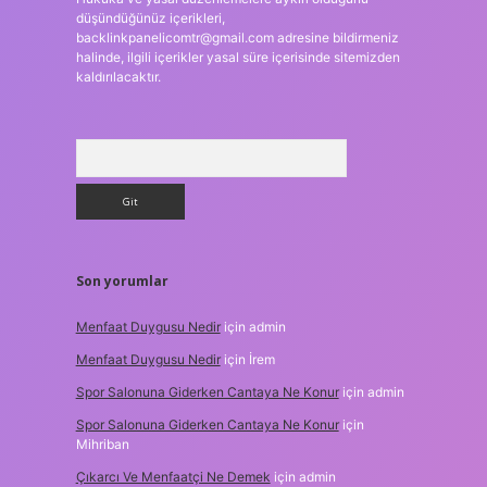
düşündüğünüz içerikleri,
backlinkpanelicomtr@gmail.com
adresine bildirmeniz
halinde, ilgili içerikler yasal süre içerisinde sitemizden
kaldırılacaktır.
Arama
Son yorumlar
Menfaat Duygusu Nedir
için
admin
Menfaat Duygusu Nedir
için
İrem
Spor Salonuna Giderken Cantaya Ne Konur
için
admin
Spor Salonuna Giderken Cantaya Ne Konur
için
Mihriban
Çıkarcı Ve Menfaatçi Ne Demek
için
admin