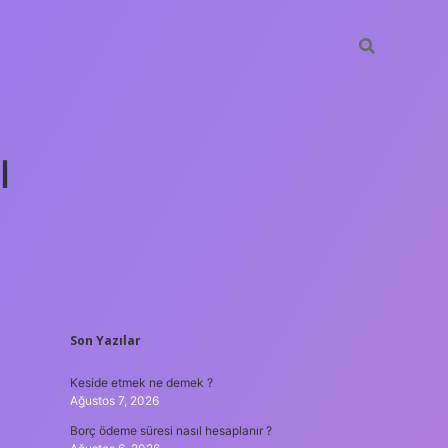
ı
SIDEBAR
Son Yazılar
tulipbet gün
Keside etmek ne demek ?
Ağustos 7, 2026
Borç ödeme süresi nasıl hesaplanır ?