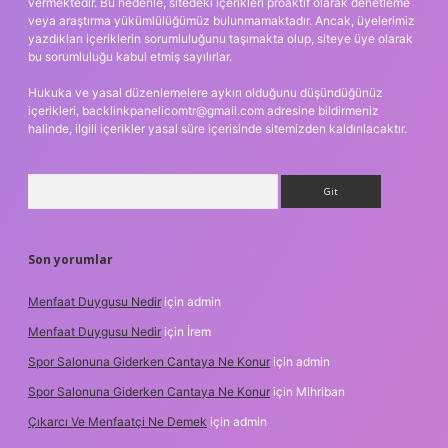
vermektedir. Bu nedenle, sitedeki içerikleri proaktif olarak denetleme
veya araştırma yükümlülüğümüz bulunmamaktadır. Ancak, üyelerimiz
yazdıkları içeriklerin sorumluluğunu taşımakta olup, siteye üye olarak
bu sorumluluğu kabul etmiş sayılırlar.
Hukuka ve yasal düzenlemelere aykırı olduğunu düşündüğünüz
içerikleri,
backlinkpanelicomtr@gmail.com
adresine bildirmeniz
halinde, ilgili içerikler yasal süre içerisinde sitemizden kaldırılacaktır.
Arama
Son yorumlar
Menfaat Duygusu Nedir
için
admin
Menfaat Duygusu Nedir
için
İrem
Spor Salonuna Giderken Cantaya Ne Konur
için
admin
Spor Salonuna Giderken Cantaya Ne Konur
için
Mihriban
Çıkarcı Ve Menfaatçi Ne Demek
için
admin