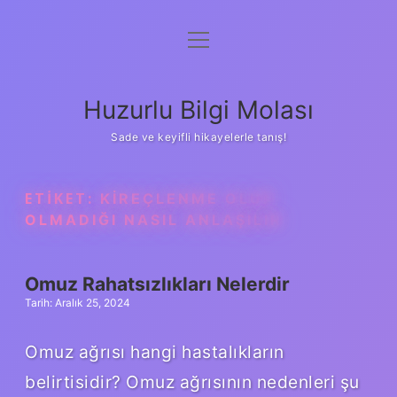
menüyü
Anasayfa
aç
Gizlilik Politikası
Huzurlu Bilgi Molası
Yasal Uyarı
Sade ve keyifli hikayelerle tanış!
Hakkımızda
ETIKET:
KIREÇLENME OLUP
OLMADIĞI NASIL ANLAŞILIR
Omuz Rahatsızlıkları Nelerdir
Tarih: Aralık 25, 2024
Omuz ağrısı hangi hastalıkların
belirtisidir? Omuz ağrısının nedenleri şu