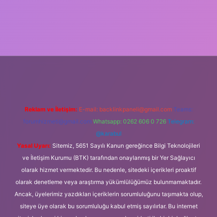
lipbet güncel
Reklam ve İletişim:
E-mail:
backlinkpaneli@gmail.com
Teams:
forumhizmeti@gmail.com
Whatsapp: 0262 606 0 726
Telegram:
@karabul
Yasal Uyarı:
Sitemiz, 5651 Sayılı Kanun gereğince Bilgi Teknolojileri
ve İletişim Kurumu (BTK) tarafından onaylanmış bir Yer Sağlayıcı
olarak hizmet vermektedir. Bu nedenle, sitedeki içerikleri proaktif
olarak denetleme veya araştırma yükümlülüğümüz bulunmamaktadır.
Ancak, üyelerimiz yazdıkları içeriklerin sorumluluğunu taşımakta olup,
siteye üye olarak bu sorumluluğu kabul etmiş sayılırlar. Bu internet