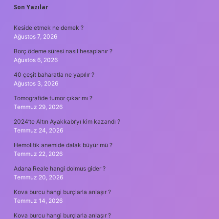
SIDEBAR
Son Yazılar
Keside etmek ne demek ?
Ağustos 7, 2026
Borç ödeme süresi nasıl hesaplanır ?
Ağustos 6, 2026
40 çeşit baharatla ne yapılır ?
Ağustos 3, 2026
Tomografide tumor çıkar mı ?
Temmuz 29, 2026
2024’te Altın Ayakkabı’yı kim kazandı ?
Temmuz 24, 2026
Hemolitik anemide dalak büyür mü ?
Temmuz 22, 2026
Adana Reale hangi dolmus gider ?
Temmuz 20, 2026
Kova burcu hangi burçlarla anlaşır ?
Temmuz 14, 2026
Kova burcu hangi burçlarla anlaşır ?