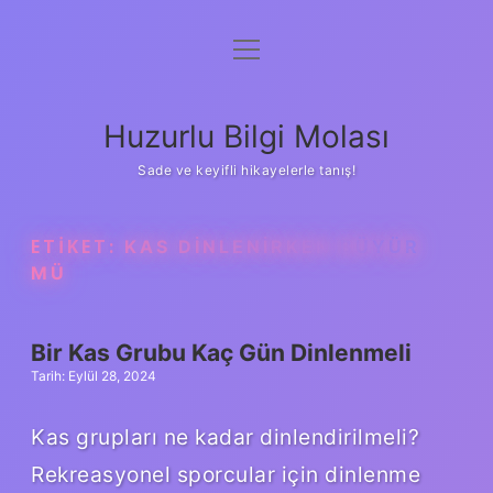
menüyü
Anasayfa
aç
Gizlilik Politikası
Huzurlu Bilgi Molası
Yasal Uyarı
Sade ve keyifli hikayelerle tanış!
Hakkımızda
ETIKET:
KAS DINLENIRKEN BÜYÜR
MÜ
Bir Kas Grubu Kaç Gün Dinlenmeli
Tarih: Eylül 28, 2024
Kas grupları ne kadar dinlendirilmeli?
Rekreasyonel sporcular için dinlenme