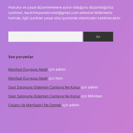
Hukuka ve yasal düzenlemelere aykırı olduğunu düşündüğünüz
içerikleri,
backlinkpanelicomtr@gmail.com
adresine bildirmeniz
halinde, ilgili içerikler yasal süre içerisinde sitemizden kaldırılacaktır.
Arama
Son yorumlar
Menfaat Duygusu Nedir
için
admin
Menfaat Duygusu Nedir
için
İrem
Spor Salonuna Giderken Cantaya Ne Konur
için
admin
Spor Salonuna Giderken Cantaya Ne Konur
için
Mihriban
Çıkarcı Ve Menfaatçi Ne Demek
için
admin