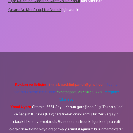
Spor Salonuna Giderken Cantaya Ne Konur
için
Mihriban
Çıkarcı Ve Menfaatçi Ne Demek
için
admin
ipbet güncel
Reklam ve İletişim:
E-mail:
backlinkpaneli@gmail.com
Teams:
forumhizmeti@gmail.com
Whatsapp: 0262 606 0 726
Telegram:
@karabul
Yasal Uyarı:
Sitemiz, 5651 Sayılı Kanun gereğince Bilgi Teknolojileri
ve İletişim Kurumu (BTK) tarafından onaylanmış bir Yer Sağlayıcı
olarak hizmet vermektedir. Bu nedenle, sitedeki içerikleri proaktif
olarak denetleme veya araştırma yükümlülüğümüz bulunmamaktadır.