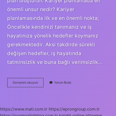
plan oluşturun. Kariyer planlamada en
önemli unsur nedir? Kariyer
planlamasında ilk ve en önemli nokta;
Öncelikle kendinizi tanımanız ve iş
hayatınıza yönelik hedefler koymanız
gerekmektedir. Aksi takdirde sürekli
değişen hedefler, iş hayatında
tatminsizlik ve buna bağlı verimsizlik…
Kariyer
Devamını okuyun
Yorum Bırak
Planlamayı
Etkileyen
Faktörler
Nelerdir
https://www.mati.com.tr
https://eprongroup.com.tr
https://cosmoslighting.com.tr
knight online
nttgame