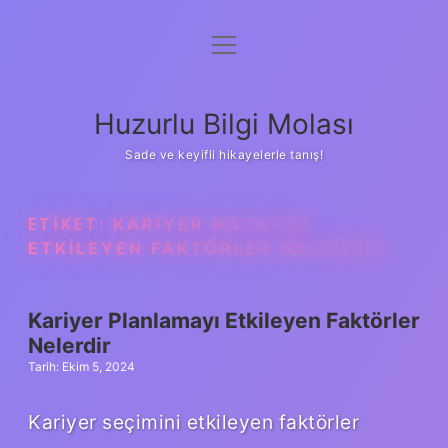
menüyü
Anasayfa
aç
Gizlilik Politikası
Huzurlu Bilgi Molası
Yasal Uyarı
Sade ve keyifli hikayelerle tanış!
Hakkımızda
ETIKET:
KARIYER HAYATINI
ETKILEYEN FAKTÖRLER NELERDIR
Kariyer Planlamayı Etkileyen Faktörler
Nelerdir
Tarih: Ekim 5, 2024
Kariyer seçimini etkileyen faktörler