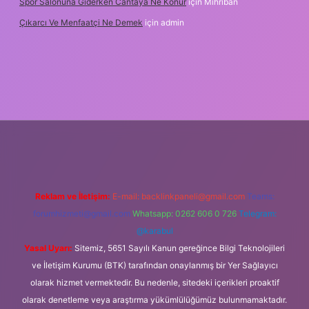
Spor Salonuna Giderken Cantaya Ne Konur
için
Mihriban
Çıkarcı Ve Menfaatçi Ne Demek
için
admin
Reklam ve İletişim:
E-mail:
backlinkpaneli@gmail.com
Teams:
forumhizmeti@gmail.com
Whatsapp: 0262 606 0 726
Telegram:
@karabul
Yasal Uyarı:
Sitemiz, 5651 Sayılı Kanun gereğince Bilgi Teknolojileri
ve İletişim Kurumu (BTK) tarafından onaylanmış bir Yer Sağlayıcı
olarak hizmet vermektedir. Bu nedenle, sitedeki içerikleri proaktif
olarak denetleme veya araştırma yükümlülüğümüz bulunmamaktadır.