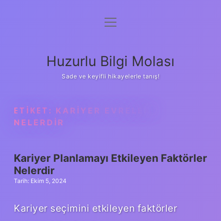
menüyü
Anasayfa
aç
Gizlilik Politikası
Huzurlu Bilgi Molası
Yasal Uyarı
Sade ve keyifli hikayelerle tanış!
Hakkımızda
ETIKET:
KARIYER EVRELERI
NELERDIR
Kariyer Planlamayı Etkileyen Faktörler
Nelerdir
Tarih: Ekim 5, 2024
Kariyer seçimini etkileyen faktörler