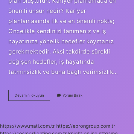
plan oluşturun. Kariyer planlamada en
önemli unsur nedir? Kariyer
planlamasında ilk ve en önemli nokta;
Öncelikle kendinizi tanımanız ve iş
hayatınıza yönelik hedefler koymanız
gerekmektedir. Aksi takdirde sürekli
değişen hedefler, iş hayatında
tatminsizlik ve buna bağlı verimsizlik…
Kariyer
Devamını okuyun
Yorum Bırak
Planlamayı
Etkileyen
Faktörler
Nelerdir
https://www.mati.com.tr
https://eprongroup.com.tr
https://cosmoslighting.com.tr
knight online
nttgame