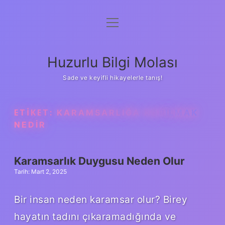
menüyü
Anasayfa
aç
Gizlilik Politikası
Huzurlu Bilgi Molası
Yasal Uyarı
Sade ve keyifli hikayelerle tanış!
Hakkımızda
ETIKET:
KARAMSARLIĞA KAPILMAK
NEDIR
Karamsarlık Duygusu Neden Olur
Tarih: Mart 2, 2025
Bir insan neden karamsar olur? Birey
hayatın tadını çıkaramadığında ve