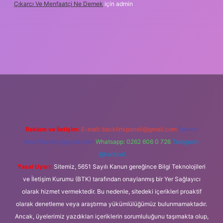
Çıkarcı Ve Menfaatçi Ne Demek
için
admin
lipbet güncel
Reklam ve İletişim:
E-mail:
backlinkpaneli@gmail.com
Teams:
forumhizmeti@gmail.com
Whatsapp: 0262 606 0 726
Telegram:
@karabul
Yasal Uyarı:
Sitemiz, 5651 Sayılı Kanun gereğince Bilgi Teknolojileri
ve İletişim Kurumu (BTK) tarafından onaylanmış bir Yer Sağlayıcı
olarak hizmet vermektedir. Bu nedenle, sitedeki içerikleri proaktif
olarak denetleme veya araştırma yükümlülüğümüz bulunmamaktadır.
Ancak, üyelerimiz yazdıkları içeriklerin sorumluluğunu taşımakta olup,