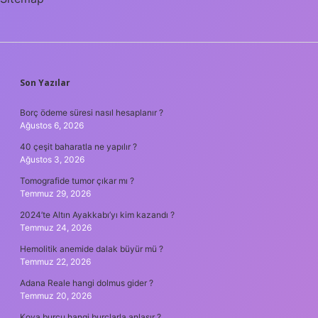
SIDEBAR
Son Yazılar
Borç ödeme süresi nasıl hesaplanır ?
Ağustos 6, 2026
40 çeşit baharatla ne yapılır ?
Ağustos 3, 2026
Tomografide tumor çıkar mı ?
Temmuz 29, 2026
2024’te Altın Ayakkabı’yı kim kazandı ?
Temmuz 24, 2026
Hemolitik anemide dalak büyür mü ?
Temmuz 22, 2026
Adana Reale hangi dolmus gider ?
Temmuz 20, 2026
Kova burcu hangi burçlarla anlaşır ?