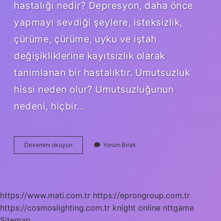
hastalığı nedir? Depresyon, daha önce
yapmayı sevdiği şeylere, isteksizlik,
çürüme, çürüme, uyku ve iştah
değişikliklerine kayıtsızlık olarak
tanımlanan bir hastalıktır. Umutsuzluk
hissi neden olur? Umutsuzluğunun
nedeni, hiçbir…
Karamsarlık
Devamını okuyun
Yorum Bırak
Duygusu
Neden
Olur
https://www.mati.com.tr
https://eprongroup.com.tr
https://cosmoslighting.com.tr
knight online
nttgame
Sitemap