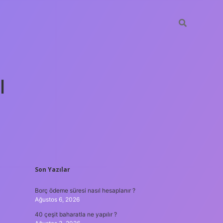
ı
SIDEBAR
Son Yazılar
tulipbet gü
Borç ödeme süresi nasıl hesaplanır ?
Ağustos 6, 2026
40 çeşit baharatla ne yapılır ?