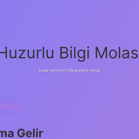
Huzurlu Bilgi Molas
Sade ve keyifli hikayelerle tanış!
 NEDIR
ma Gelir