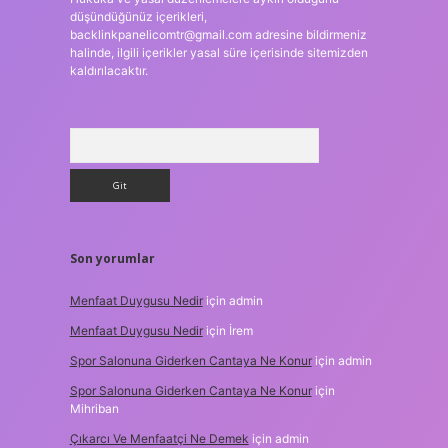
düşündüğünüz içerikleri,
backlinkpanelicomtr@gmail.com
adresine bildirmeniz
halinde, ilgili içerikler yasal süre içerisinde sitemizden
kaldırılacaktır.
Arama
Son yorumlar
Menfaat Duygusu Nedir
için
admin
Menfaat Duygusu Nedir
için
İrem
Spor Salonuna Giderken Cantaya Ne Konur
için
admin
Spor Salonuna Giderken Cantaya Ne Konur
için
Mihriban
Çıkarcı Ve Menfaatçi Ne Demek
için
admin