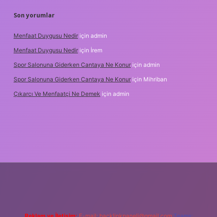
Son yorumlar
Menfaat Duygusu Nedir
için
admin
Menfaat Duygusu Nedir
için
İrem
Spor Salonuna Giderken Cantaya Ne Konur
için
admin
Spor Salonuna Giderken Cantaya Ne Konur
için
Mihriban
Çıkarcı Ve Menfaatçi Ne Demek
için
admin
lipbet güncel
Reklam ve İletişim:
E-mail:
backlinkpaneli@gmail.com
Teams: