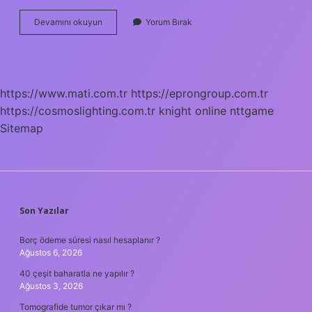
1
Devamını okuyun
Yorum Bırak
Litre
Süt
Için
Ne
Kadar
https://www.mati.com.tr
https://eprongroup.com.tr
Yem
https://cosmoslighting.com.tr
Gerekir
knight online
nttgame
Sitemap
SIDEBAR
Son Yazılar
Borç ödeme süresi nasıl hesaplanır ?
Ağustos 6, 2026
40 çeşit baharatla ne yapılır ?
Ağustos 3, 2026
Tomografide tumor çıkar mı ?