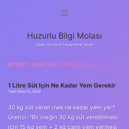
menüyü
Anasayfa
aç
Gizlilik Politikası
Huzurlu Bilgi Molası
Yasal Uyarı
Sade ve keyifli hikayelerle tanış!
Hakkımızda
ETIKET:
İNEK NE YERSE SÜTÜ ARTAR
1 Litre Süt Için Ne Kadar Yem Gerekir
Tarih: Ekim 13, 2024
30 kg süt veren inek ne kadar yem yer?
Üretici: “Bir ineğin 30 kg süt verebilmesi
için 15 kg yem + 2 kg canlı yem vermesi