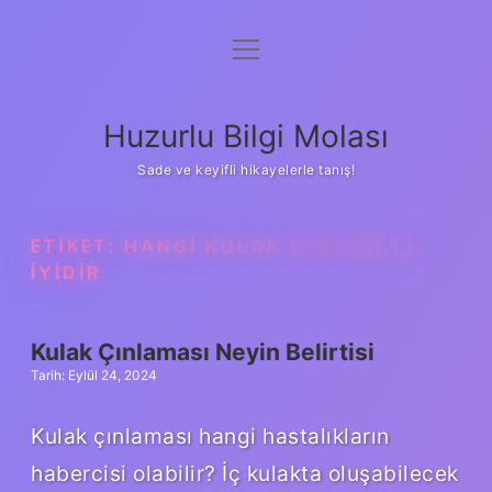
menüyü
Anasayfa
aç
Gizlilik Politikası
Huzurlu Bilgi Molası
Yasal Uyarı
Sade ve keyifli hikayelerle tanış!
Hakkımızda
ETIKET:
HANGI KULAK ÇINLAMASI
IYIDIR
Kulak Çınlaması Neyin Belirtisi
Tarih: Eylül 24, 2024
Kulak çınlaması hangi hastalıkların
habercisi olabilir? İç kulakta oluşabilecek