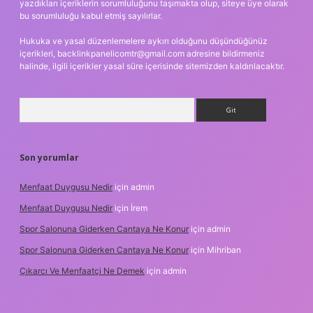
yazdıkları içeriklerin sorumluluğunu taşımakta olup, siteye üye olarak
bu sorumluluğu kabul etmiş sayılırlar.
Hukuka ve yasal düzenlemelere aykırı olduğunu düşündüğünüz
içerikleri,
backlinkpanelicomtr@gmail.com
adresine bildirmeniz
halinde, ilgili içerikler yasal süre içerisinde sitemizden kaldırılacaktır.
Arama
Son yorumlar
Menfaat Duygusu Nedir
için
admin
Menfaat Duygusu Nedir
için
İrem
Spor Salonuna Giderken Cantaya Ne Konur
için
admin
Spor Salonuna Giderken Cantaya Ne Konur
için
Mihriban
Çıkarcı Ve Menfaatçi Ne Demek
için
admin