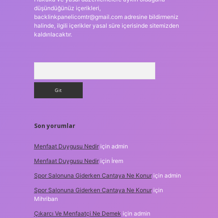
düşündüğünüz içerikleri,
backlinkpanelicomtr@gmail.com
adresine bildirmeniz
halinde, ilgili içerikler yasal süre içerisinde sitemizden
kaldırılacaktır.
Arama
Son yorumlar
Menfaat Duygusu Nedir
için
admin
Menfaat Duygusu Nedir
için
İrem
Spor Salonuna Giderken Cantaya Ne Konur
için
admin
Spor Salonuna Giderken Cantaya Ne Konur
için
Mihriban
Çıkarcı Ve Menfaatçi Ne Demek
için
admin