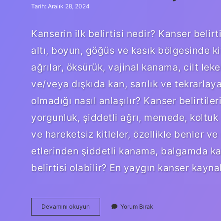
Tarih: Aralık 28, 2024
Kanserin ilk belirtisi nedir? Kanser belir
altı, boyun, göğüs ve kasık bölgesinde kit
ağrılar, öksürük, vajinal kanama, cilt leke
ve/veya dışkıda kan, sarılık ve tekrarlay
olmadığı nasıl anlaşılır? Kanser belirtile
yorgunluk, şiddetli ağrı, memede, koltuk
ve hareketsiz kitleler, özellikle benler ve 
etlerinden şiddetli kanama, balgamda kan
belirtisi olabilir? En yaygın kanser kayn
Kanser
Devamını okuyun
Yorum Bırak
Nasıl