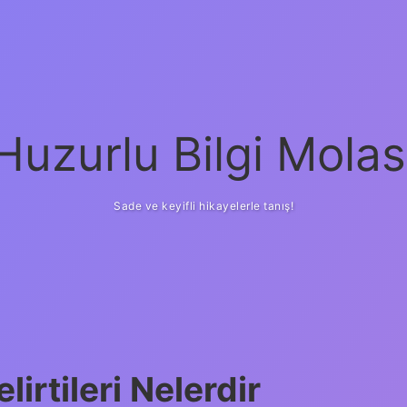
Huzurlu Bilgi Molas
Sade ve keyifli hikayelerle tanış!
lirtileri Nelerdir