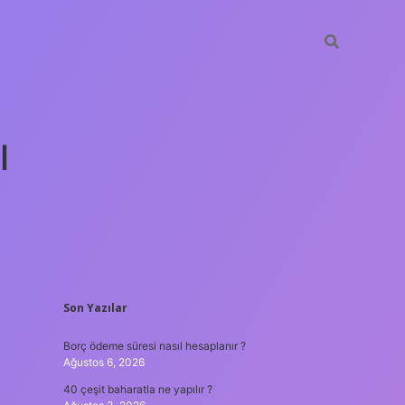
ı
SIDEBAR
Son Yazılar
tulipbet günc
Borç ödeme süresi nasıl hesaplanır ?
Ağustos 6, 2026
40 çeşit baharatla ne yapılır ?