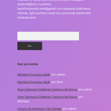
düşündüğünüz içerikleri,
backlinkpanelicomtr@gmail.com
adresine bildirmeniz
halinde, ilgili içerikler yasal süre içerisinde sitemizden
kaldırılacaktır.
Arama
Son yorumlar
Menfaat Duygusu Nedir
için
admin
Menfaat Duygusu Nedir
için
İrem
Spor Salonuna Giderken Cantaya Ne Konur
için
admin
Spor Salonuna Giderken Cantaya Ne Konur
için
Mihriban
Çıkarcı Ve Menfaatçi Ne Demek
için
admin