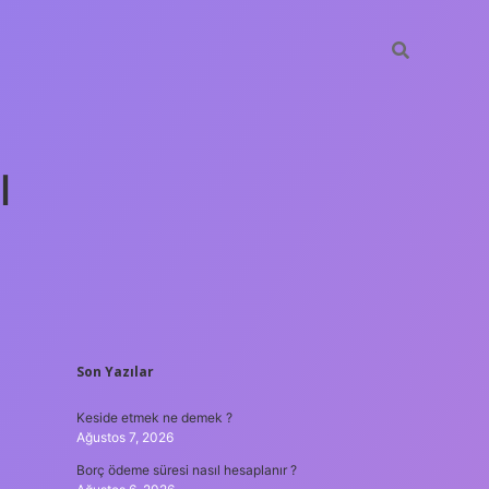
ı
SIDEBAR
Son Yazılar
tulipbet gün
Keside etmek ne demek ?
Ağustos 7, 2026
Borç ödeme süresi nasıl hesaplanır ?