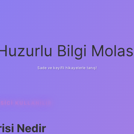
Huzurlu Bilgi Molas
Sade ve keyifli hikayelerle tanış!
SICI KULLANILIR
isi Nedir