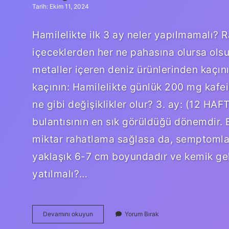
Tarih: Ekim 11, 2024
Hamilelikte ilk 3 ay neler yapılmamalı? R
içeceklerden her ne pahasına olursa olsun
metaller içeren deniz ürünlerinden kaçını
kaçının: Hamilelikte günlük 200 mg kafein 
ne gibi değişiklikler olur? 3. ay: (12 HA
bulantısının en sık görüldüğü dönemdir.
miktar rahatlama sağlasa da, semptomlar
yaklaşık 6-7 cm boyundadır ve kemik geliş
yatılmalı?…
3
Devamını okuyun
Yorum Bırak
Aylık