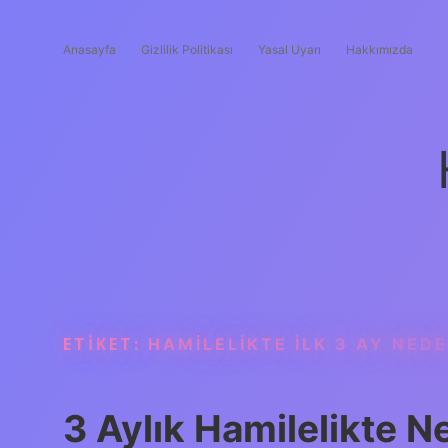
Anasayfa
Gizlilik Politikası
Yasal Uyarı
Hakkımızda
ETIKET:
HAMILELIKTE ILK 3 AY NEDE
3 Aylık Hamilelikte N