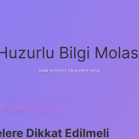
Huzurlu Bilgi Molas
Sade ve keyifli hikayelerle tanış!
N ILIŞKIYE GIRILMEZ
elere Dikkat Edilmeli