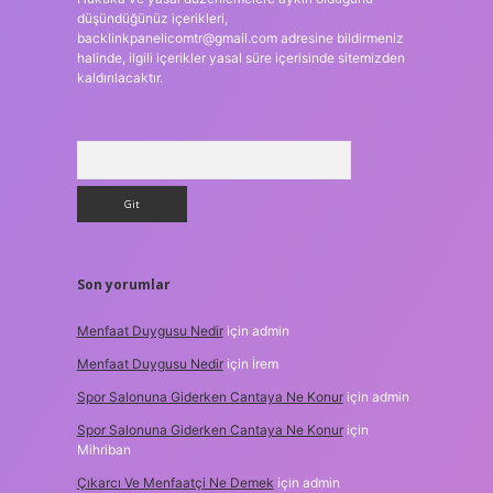
düşündüğünüz içerikleri,
backlinkpanelicomtr@gmail.com
adresine bildirmeniz
halinde, ilgili içerikler yasal süre içerisinde sitemizden
kaldırılacaktır.
Arama
Son yorumlar
Menfaat Duygusu Nedir
için
admin
Menfaat Duygusu Nedir
için
İrem
Spor Salonuna Giderken Cantaya Ne Konur
için
admin
Spor Salonuna Giderken Cantaya Ne Konur
için
Mihriban
Çıkarcı Ve Menfaatçi Ne Demek
için
admin