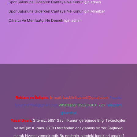
Spor Salonuna Giderken Cantaya Ne Konur
için
admin
Spor Salonuna Giderken Cantaya Ne Konur
için
Mihriban
Çıkarcı Ve Menfaatçi Ne Demek
için
admin
tulipbet güncel
Reklam ve İletişim:
E-mail:
backlinkpaneli@gmail.com
Teams:
forumhizmeti@gmail.com
Whatsapp: 0262 606 0 726
Telegram:
@karabul
Yasal Uyarı:
Sitemiz, 5651 Sayılı Kanun gereğince Bilgi Teknolojileri
ve İletişim Kurumu (BTK) tarafından onaylanmış bir Yer Sağlayıcı
olarak hizmet vermektedir. Bu nedenle, sitedeki içerikleri proaktif