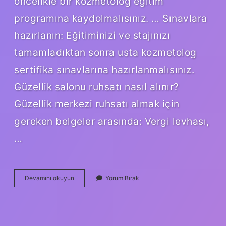
öncelikle bir kozmetolog eğitim
programına kaydolmalısınız. … Sınavlara
hazırlanın: Eğitiminizi ve stajınızı
tamamladıktan sonra usta kozmetolog
sertifika sınavlarına hazırlanmalısınız.
Güzellik salonu ruhsatı nasıl alınır?
Güzellik merkezi ruhsatı almak için
gereken belgeler arasında: Vergi levhası,
…
Güzellik
Devamını okuyun
Yorum Bırak
Salonu
Açmak
Için
Hangi
Belge