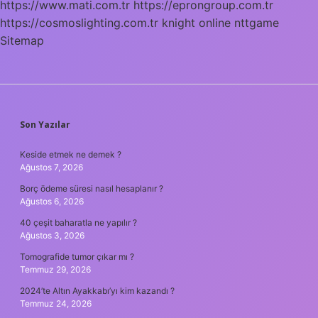
https://www.mati.com.tr
https://eprongroup.com.tr
https://cosmoslighting.com.tr
knight online
nttgame
Sitemap
SIDEBAR
Son Yazılar
Keside etmek ne demek ?
Ağustos 7, 2026
Borç ödeme süresi nasıl hesaplanır ?
Ağustos 6, 2026
40 çeşit baharatla ne yapılır ?
Ağustos 3, 2026
Tomografide tumor çıkar mı ?
Temmuz 29, 2026
2024’te Altın Ayakkabı’yı kim kazandı ?
Temmuz 24, 2026