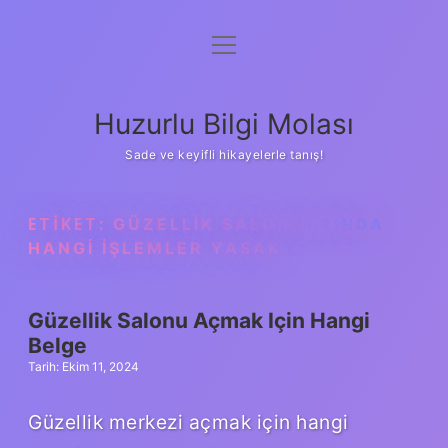
menüyü
Anasayfa
aç
Gizlilik Politikası
Huzurlu Bilgi Molası
Yasal Uyarı
Sade ve keyifli hikayelerle tanış!
Hakkımızda
ETIKET:
GÜZELLIK SALONLARINDA
HANGI IŞLEMLER YASAK
Güzellik Salonu Açmak Için Hangi
Belge
Tarih: Ekim 11, 2024
Güzellik merkezi açmak için hangi