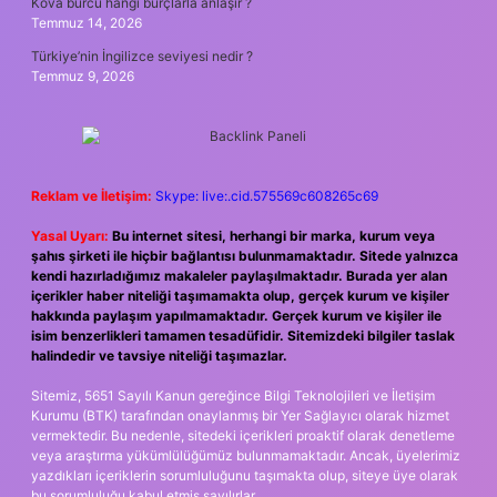
Kova burcu hangi burçlarla anlaşır ?
Temmuz 14, 2026
Türkiye’nin İngilizce seviyesi nedir ?
Temmuz 9, 2026
Reklam ve İletişim:
Skype: live:.cid.575569c608265c69
Yasal Uyarı:
Bu internet sitesi, herhangi bir marka, kurum veya
şahıs şirketi ile hiçbir bağlantısı bulunmamaktadır. Sitede yalnızca
kendi hazırladığımız makaleler paylaşılmaktadır. Burada yer alan
içerikler haber niteliği taşımamakta olup, gerçek kurum ve kişiler
hakkında paylaşım yapılmamaktadır. Gerçek kurum ve kişiler ile
isim benzerlikleri tamamen tesadüfidir. Sitemizdeki bilgiler taslak
halindedir ve tavsiye niteliği taşımazlar.
Sitemiz, 5651 Sayılı Kanun gereğince Bilgi Teknolojileri ve İletişim
Kurumu (BTK) tarafından onaylanmış bir Yer Sağlayıcı olarak hizmet
vermektedir. Bu nedenle, sitedeki içerikleri proaktif olarak denetleme
veya araştırma yükümlülüğümüz bulunmamaktadır. Ancak, üyelerimiz
yazdıkları içeriklerin sorumluluğunu taşımakta olup, siteye üye olarak
bu sorumluluğu kabul etmiş sayılırlar.