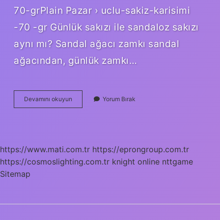
70-grPlain Pazar › uclu-sakiz-karisimi
-70 -gr Günlük sakızı ile sandaloz sakızı
aynı mı? Sandal ağacı zamkı sandal
ağacından, günlük zamkı…
Akgünlük
Devamını okuyun
Yorum Bırak
Sakızının
Diğer
Adı
Nedir
https://www.mati.com.tr
https://eprongroup.com.tr
https://cosmoslighting.com.tr
knight online
nttgame
Sitemap