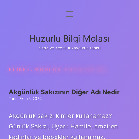
menüyü
Anasayfa
aç
Gizlilik Politikası
Huzurlu Bilgi Molası
Yasal Uyarı
Sade ve keyifli hikayelerle tanış!
Hakkımızda
ETIKET:
GÜNLÜK YUTULUR MU
Akgünlük Sakızının Diğer Adı Nedir
Tarih: Ekim 5, 2024
Akgünlük sakızı kimler kullanamaz?
Günlük Sakızı; Uyarı: Hamile, emziren
kadınlar ve bebekler kullanamaz.