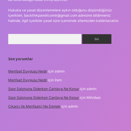
Hukuka ve yasal düzenlemelere aykırı olduğunu düşündüğünüz
içerikleri,
backlinkpanelicomtr@gmail.com
adresine bildirmeniz
halinde, ilgili içerikler yasal süre içerisinde sitemizden kaldırılacaktır.
Arama
Son yorumlar
Menfaat Duygusu Nedir
için
admin
Menfaat Duygusu Nedir
için
İrem
Spor Salonuna Giderken Cantaya Ne Konur
için
admin
Spor Salonuna Giderken Cantaya Ne Konur
için
Mihriban
Çıkarcı Ve Menfaatçi Ne Demek
için
admin