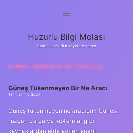
menüyü
Anasayfa
aç
Gizlilik Politikası
Huzurlu Bilgi Molası
Yasal Uyarı
Sade ve keyifli hikayelerle tanış!
Hakkımızda
ETIKET:
GÜNEŞTE NE YANIYOR
Güneş Tükenmeyen Bir Ne Aracı
Tarih: Ekim 6, 2024
Güneş tükenmeyen ne aracıdır? Güneş,
rüzgar, dalga ve jeotermal gibi
kaynaklardan elde edilen enerji