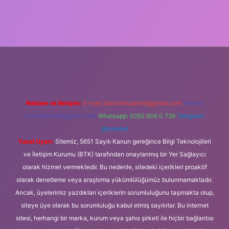
cel
Reklam ve İletişim:
E-mail:
backlinkpaneli@gmail.com
Teams:
forumhizmeti@gmail.com
Whatsapp: 0262 606 0 726
Telegram:
@karabul
Yasal Uyarı:
Sitemiz, 5651 Sayılı Kanun gereğince Bilgi Teknolojileri
ve İletişim Kurumu (BTK) tarafından onaylanmış bir Yer Sağlayıcı
olarak hizmet vermektedir. Bu nedenle, sitedeki içerikleri proaktif
olarak denetleme veya araştırma yükümlülüğümüz bulunmamaktadır.
Ancak, üyelerimiz yazdıkları içeriklerin sorumluluğunu taşımakta olup,
siteye üye olarak bu sorumluluğu kabul etmiş sayılırlar. Bu internet
sitesi, herhangi bir marka, kurum veya şahıs şirketi ile hiçbir bağlantısı