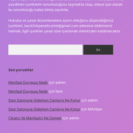
yazdıkları içeriklerin sorumluluğunu taşımakta olup, siteye üye olarak
bu sorumluluğu kabul etmiş sayılırlar.
Hukuka ve yasal düzenlemelere aykırı olduğunu düşündüğünüz
içerikleri,
backlinkpanelicomtr@gmail.com
adresine bildirmeniz
halinde, ilgili içerikler yasal süre içerisinde sitemizden kaldırılacaktır.
Arama
Son yorumlar
Menfaat Duygusu Nedir
için
admin
Menfaat Duygusu Nedir
için
İrem
Spor Salonuna Giderken Cantaya Ne Konur
için
admin
Spor Salonuna Giderken Cantaya Ne Konur
için
Mihriban
Çıkarcı Ve Menfaatçi Ne Demek
için
admin