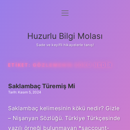
menüyü
Anasayfa
aç
Gizlilik Politikası
Huzurlu Bilgi Molası
Yasal Uyarı
Sade ve keyifli hikayelerle tanış!
Hakkımızda
ETIKET:
GÖZLEMENIN KÖKÜ NEDIR
Saklambaç Türemiş Mi
Tarih: Kasım 5, 2024
Saklambaç kelimesinin kökü nedir? Gizle
– Nişanyan Sözlüğü. Türkiye Türkçesinde
yazılı örneği bulunmayan *saccount-