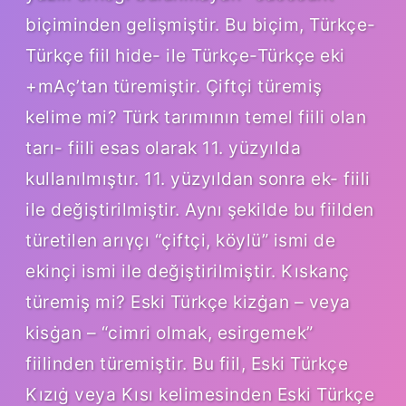
biçiminden gelişmiştir. Bu biçim, Türkçe-
Türkçe fiil hide- ile Türkçe-Türkçe eki
+mAç’tan türemiştir. Çiftçi türemiş
kelime mi? Türk tarımının temel fiili olan
tarı- fiili esas olarak 11. yüzyılda
kullanılmıştır. 11. yüzyıldan sonra ek- fiili
ile değiştirilmiştir. Aynı şekilde bu fiilden
türetilen arıγçı “çiftçi, köylü” ismi de
ekinçi ismi ile değiştirilmiştir. Kıskanç
türemiş mi? Eski Türkçe kizġan – veya
kisġan – “cimri olmak, esirgemek”
fiilinden türemiştir. Bu fiil, Eski Türkçe
Kızıġ veya Kısı kelimesinden Eski Türkçe