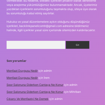
vermektedir. Bu nedenle, sitedeki içerikleri proaktif olarak denetleme
veya araştırma yükümlülüğümüz bulunmamaktadır. Ancak, üyelerimiz
yazdıkları içeriklerin sorumluluğunu taşımakta olup, siteye üye olarak
bu sorumluluğu kabul etmiş sayılırlar.
Hukuka ve yasal düzenlemelere aykırı olduğunu düşündüğünüz
içerikleri,
backlinkpanelicomtr@gmail.com
adresine bildirmeniz
halinde, ilgili içerikler yasal süre içerisinde sitemizden kaldırılacaktır.
Arama
Son yorumlar
Menfaat Duygusu Nedir
için
admin
Menfaat Duygusu Nedir
için
İrem
Spor Salonuna Giderken Cantaya Ne Konur
için
admin
Spor Salonuna Giderken Cantaya Ne Konur
için
Mihriban
Çıkarcı Ve Menfaatçi Ne Demek
için
admin