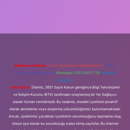
ipbet güncel
Reklam ve İletişim:
E-mail:
backlinkpaneli@gmail.com
Teams:
forumhizmeti@gmail.com
Whatsapp: 0262 606 0 726
Telegram:
@karabul
Yasal Uyarı:
Sitemiz, 5651 Sayılı Kanun gereğince Bilgi Teknolojileri
ve İletişim Kurumu (BTK) tarafından onaylanmış bir Yer Sağlayıcı
olarak hizmet vermektedir. Bu nedenle, sitedeki içerikleri proaktif
olarak denetleme veya araştırma yükümlülüğümüz bulunmamaktadır.
Ancak, üyelerimiz yazdıkları içeriklerin sorumluluğunu taşımakta olup,
siteye üye olarak bu sorumluluğu kabul etmiş sayılırlar. Bu internet