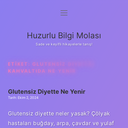
menüyü
Anasayfa
aç
Gizlilik Politikası
Huzurlu Bilgi Molası
Yasal Uyarı
Sade ve keyifli hikayelerle tanış!
Hakkımızda
ETIKET:
GLUTENSIZ DIYETTE
KAHVALTIDA NE YENIR
Glutensiz Diyette Ne Yenir
Tarih: Ekim 2, 2024
Glutensiz diyette neler yasak? Çölyak
hastaları buğday, arpa, çavdar ve yulaf