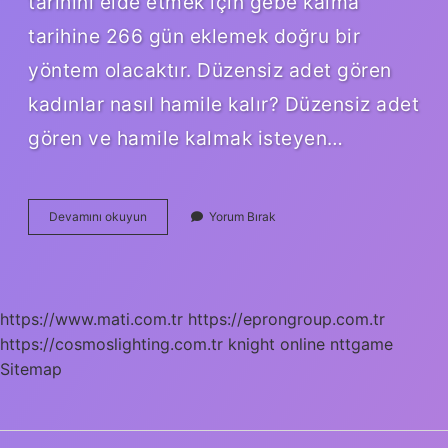
tarihini elde etmek için gebe kalma
tarihine 266 gün eklemek doğru bir
yöntem olacaktır. Düzensiz adet gören
kadınlar nasıl hamile kalır? Düzensiz adet
gören ve hamile kalmak isteyen…
Düzensiz
Devamını okuyun
Yorum Bırak
Adet
Görenler
Yumurtlama
Günlerini
Nasıl
https://www.mati.com.tr
https://eprongroup.com.tr
Hesaplayabilir
https://cosmoslighting.com.tr
knight online
nttgame
Sitemap