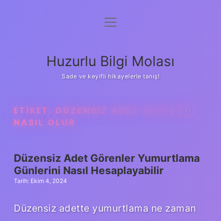
menüyü
Anasayfa
aç
Gizlilik Politikası
Huzurlu Bilgi Molası
Yasal Uyarı
Sade ve keyifli hikayelerle tanış!
Hakkımızda
ETIKET:
DÜZENSIZ ADET DÖNGÜSÜ
NASIL OLUR
Düzensiz Adet Görenler Yumurtlama
Günlerini Nasıl Hesaplayabilir
Tarih: Ekim 4, 2024
Düzensiz adette yumurtlama ne zaman