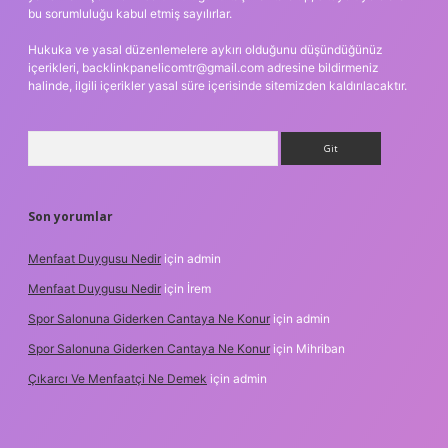
bu sorumluluğu kabul etmiş sayılırlar.
Hukuka ve yasal düzenlemelere aykırı olduğunu düşündüğünüz
içerikleri,
backlinkpanelicomtr@gmail.com
adresine bildirmeniz
halinde, ilgili içerikler yasal süre içerisinde sitemizden kaldırılacaktır.
Arama
Son yorumlar
Menfaat Duygusu Nedir
için
admin
Menfaat Duygusu Nedir
için
İrem
Spor Salonuna Giderken Cantaya Ne Konur
için
admin
Spor Salonuna Giderken Cantaya Ne Konur
için
Mihriban
Çıkarcı Ve Menfaatçi Ne Demek
için
admin