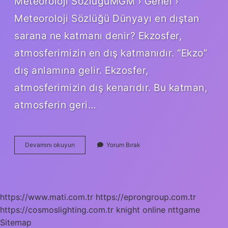
Meteoroloji SözlüğüMGM › Genel ›
Meteoroloji Sözlüğü Dünyayı en dıştan
sarana ne katmanı denir? Ekzosfer,
atmosferimizin en dış katmanıdır. “Ekzo”
dış anlamına gelir. Ekzosfer,
atmosferimizin dış kenarıdır. Bu katman,
atmosferin geri…
Dünyayı
Devamını okuyun
Yorum Bırak
Çepeçevre
Saran
En
Dıştaki
Gaz
https://www.mati.com.tr
https://eprongroup.com.tr
Katmanı
https://cosmoslighting.com.tr
Nedir
knight online
nttgame
Sitemap