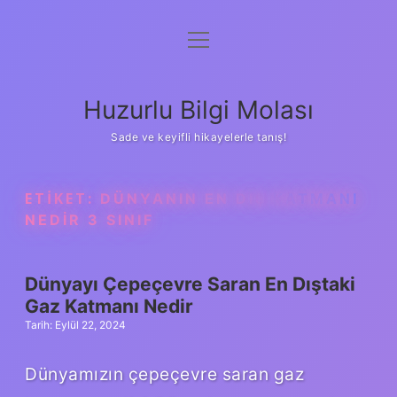
menüyü
Anasayfa
aç
Gizlilik Politikası
Huzurlu Bilgi Molası
Yasal Uyarı
Sade ve keyifli hikayelerle tanış!
Hakkımızda
ETIKET:
DÜNYANIN EN DIŞ KATMANI
NEDIR 3 SINIF
Dünyayı Çepeçevre Saran En Dıştaki
Gaz Katmanı Nedir
Tarih: Eylül 22, 2024
Dünyamızın çepeçevre saran gaz