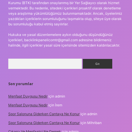
Kurumu (BTK) tarafından onaylanmış bir Yer Sağlayıcı olarak hizmet
vermektedir. Bu nedenle, sitedeki içerikleri proaktif olarak denetleme
veya araştırma yükümlülüğümüz bulunmamaktadır. Ancak, üyelerimiz
yazdıkları içeriklerin sorumluluğunu taşımakta olup, siteye üye olarak
bu sorumluluğu kabul etmiş sayılırlar.
Hukuka ve yasal düzenlemelere aykırı olduğunu düşündüğünüz
içerikleri,
backlinkpanelicomtr@gmail.com
adresine bildirmeniz
halinde, ilgili içerikler yasal süre içerisinde sitemizden kaldırılacaktır.
Arama
Son yorumlar
Menfaat Duygusu Nedir
için
admin
Menfaat Duygusu Nedir
için
İrem
Spor Salonuna Giderken Cantaya Ne Konur
için
admin
Spor Salonuna Giderken Cantaya Ne Konur
için
Mihriban
Çıkarcı Ve Menfaatçi Ne Demek
için
admin