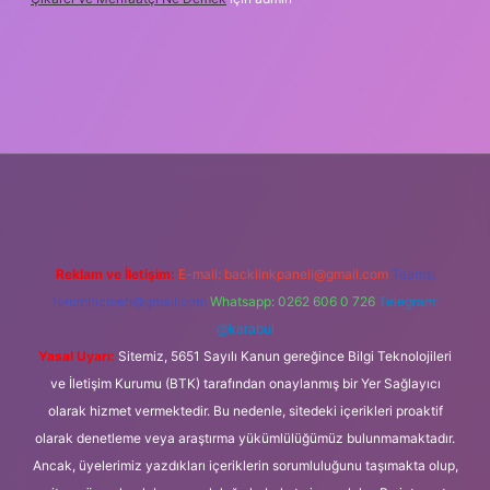
ipbet güncel
Reklam ve İletişim:
E-mail:
backlinkpaneli@gmail.com
Teams:
forumhizmeti@gmail.com
Whatsapp: 0262 606 0 726
Telegram:
@karabul
Yasal Uyarı:
Sitemiz, 5651 Sayılı Kanun gereğince Bilgi Teknolojileri
ve İletişim Kurumu (BTK) tarafından onaylanmış bir Yer Sağlayıcı
olarak hizmet vermektedir. Bu nedenle, sitedeki içerikleri proaktif
olarak denetleme veya araştırma yükümlülüğümüz bulunmamaktadır.
Ancak, üyelerimiz yazdıkları içeriklerin sorumluluğunu taşımakta olup,