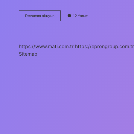
Türkiyede
Devamını okuyun
12 Yorum
Ilk
Okul
Öncesi
Eğitim
Kurumları
https://www.mati.com.tr
https://eprongroup.com.tr
Hangi
Sitemap
Padişah
Döneminde
Açılmıştır