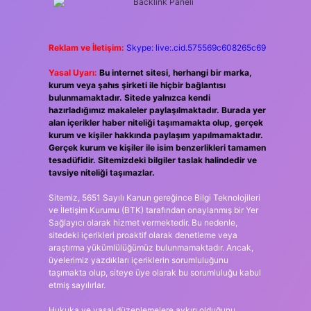
Reklam ve İletişim:
Skype: live:.cid.575569c608265c69
Yasal Uyarı:
Bu internet sitesi, herhangi bir marka,
kurum veya şahıs şirketi ile hiçbir bağlantısı
bulunmamaktadır. Sitede yalnızca kendi
hazırladığımız makaleler paylaşılmaktadır. Burada yer
alan içerikler haber niteliği taşımamakta olup, gerçek
kurum ve kişiler hakkında paylaşım yapılmamaktadır.
Gerçek kurum ve kişiler ile isim benzerlikleri tamamen
tesadüfidir. Sitemizdeki bilgiler taslak halindedir ve
tavsiye niteliği taşımazlar.
Sitemiz, 5651 Sayılı Kanun gereğince Bilgi Teknolojileri
ve İletişim Kurumu (BTK) tarafından onaylanmış bir Yer
Sağlayıcı olarak hizmet vermektedir. Bu nedenle,
sitedeki içerikleri proaktif olarak denetleme veya
araştırma yükümlülüğümüz bulunmamaktadır. Ancak,
üyelerimiz yazdıkları içeriklerin sorumluluğunu
taşımakta olup, siteye üye olarak bu sorumluluğu kabul
etmiş sayılırlar.
Hukuka ve yasal düzenlemelere aykırı olduğunu