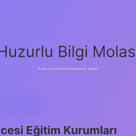
Huzurlu Bilgi Molas
Sade ve keyifli hikayelerle tanış!
 AÇAN KIMDIR
cesi Eğitim Kurumları