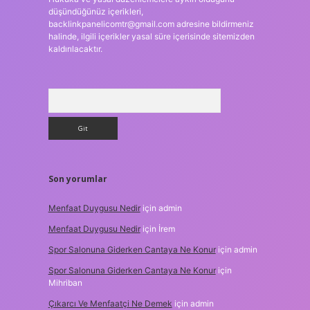
düşündüğünüz içerikleri,
backlinkpanelicomtr@gmail.com
adresine bildirmeniz
halinde, ilgili içerikler yasal süre içerisinde sitemizden
kaldırılacaktır.
Arama
Son yorumlar
Menfaat Duygusu Nedir
için
admin
Menfaat Duygusu Nedir
için
İrem
Spor Salonuna Giderken Cantaya Ne Konur
için
admin
Spor Salonuna Giderken Cantaya Ne Konur
için
Mihriban
Çıkarcı Ve Menfaatçi Ne Demek
için
admin