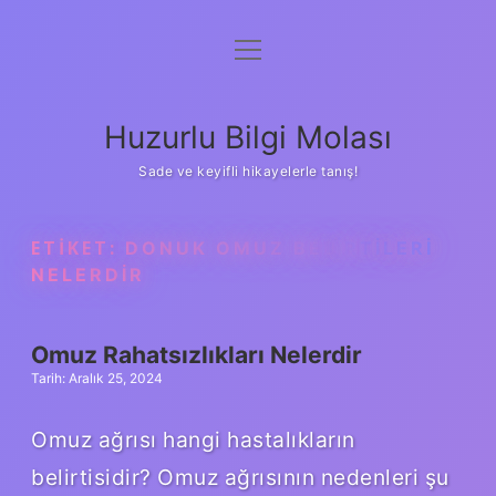
menüyü
Anasayfa
aç
Gizlilik Politikası
Huzurlu Bilgi Molası
Yasal Uyarı
Sade ve keyifli hikayelerle tanış!
Hakkımızda
ETIKET:
DONUK OMUZ BELIRTILERI
NELERDIR
Omuz Rahatsızlıkları Nelerdir
Tarih: Aralık 25, 2024
Omuz ağrısı hangi hastalıkların
belirtisidir? Omuz ağrısının nedenleri şu