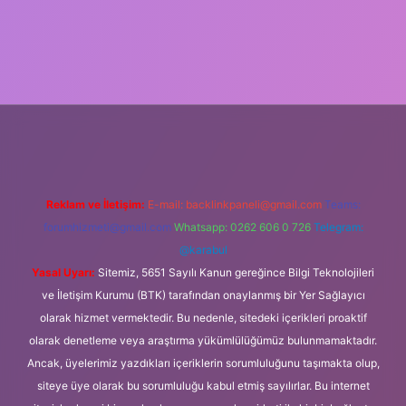
ulipbet güncel
Reklam ve İletişim:
E-mail:
backlinkpaneli@gmail.com
Teams:
forumhizmeti@gmail.com
Whatsapp: 0262 606 0 726
Telegram:
@karabul
Yasal Uyarı:
Sitemiz, 5651 Sayılı Kanun gereğince Bilgi Teknolojileri
ve İletişim Kurumu (BTK) tarafından onaylanmış bir Yer Sağlayıcı
olarak hizmet vermektedir. Bu nedenle, sitedeki içerikleri proaktif
olarak denetleme veya araştırma yükümlülüğümüz bulunmamaktadır.
Ancak, üyelerimiz yazdıkları içeriklerin sorumluluğunu taşımakta olup,
siteye üye olarak bu sorumluluğu kabul etmiş sayılırlar. Bu internet