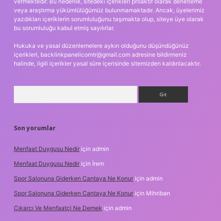
vermektedir. Bu nedenle, sitedeki içerikleri proaktif olarak denetleme
veya araştırma yükümlülüğümüz bulunmamaktadır. Ancak, üyelerimiz
yazdıkları içeriklerin sorumluluğunu taşımakta olup, siteye üye olarak
bu sorumluluğu kabul etmiş sayılırlar.
Hukuka ve yasal düzenlemelere aykırı olduğunu düşündüğünüz
içerikleri,
backlinkpanelicomtr@gmail.com
adresine bildirmeniz
halinde, ilgili içerikler yasal süre içerisinde sitemizden kaldırılacaktır.
Arama
Son yorumlar
Menfaat Duygusu Nedir
için
admin
Menfaat Duygusu Nedir
için
İrem
Spor Salonuna Giderken Cantaya Ne Konur
için
admin
Spor Salonuna Giderken Cantaya Ne Konur
için
Mihriban
Çıkarcı Ve Menfaatçi Ne Demek
için
admin