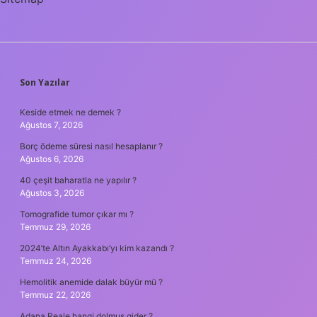
SIDEBAR
Son Yazılar
Keside etmek ne demek ?
Ağustos 7, 2026
Borç ödeme süresi nasıl hesaplanır ?
Ağustos 6, 2026
40 çeşit baharatla ne yapılır ?
Ağustos 3, 2026
Tomografide tumor çıkar mı ?
Temmuz 29, 2026
2024’te Altın Ayakkabı’yı kim kazandı ?
Temmuz 24, 2026
Hemolitik anemide dalak büyür mü ?
Temmuz 22, 2026
Adana Reale hangi dolmus gider ?