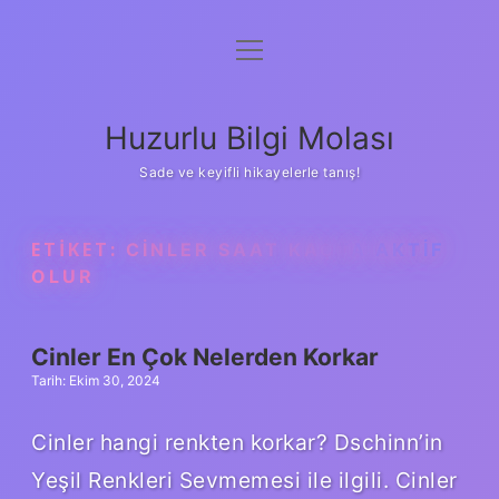
menüyü
Anasayfa
aç
Gizlilik Politikası
Huzurlu Bilgi Molası
Yasal Uyarı
Sade ve keyifli hikayelerle tanış!
Hakkımızda
ETIKET:
CINLER SAAT KAÇTA AKTIF
OLUR
Cinler En Çok Nelerden Korkar
Tarih: Ekim 30, 2024
Cinler hangi renkten korkar? Dschinn’in
Yeşil Renkleri Sevmemesi ile ilgili. Cinler