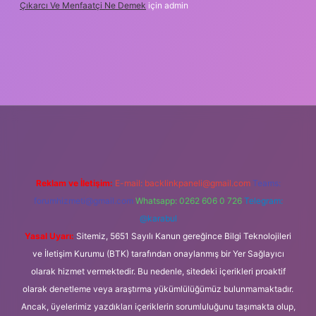
Çıkarcı Ve Menfaatçi Ne Demek
için
admin
lipbet güncel
Reklam ve İletişim:
E-mail:
backlinkpaneli@gmail.com
Teams:
forumhizmeti@gmail.com
Whatsapp: 0262 606 0 726
Telegram:
@karabul
Yasal Uyarı:
Sitemiz, 5651 Sayılı Kanun gereğince Bilgi Teknolojileri
ve İletişim Kurumu (BTK) tarafından onaylanmış bir Yer Sağlayıcı
olarak hizmet vermektedir. Bu nedenle, sitedeki içerikleri proaktif
olarak denetleme veya araştırma yükümlülüğümüz bulunmamaktadır.
Ancak, üyelerimiz yazdıkları içeriklerin sorumluluğunu taşımakta olup,