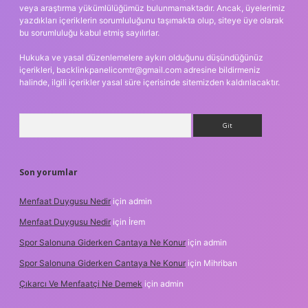
veya araştırma yükümlülüğümüz bulunmamaktadır. Ancak, üyelerimiz
yazdıkları içeriklerin sorumluluğunu taşımakta olup, siteye üye olarak
bu sorumluluğu kabul etmiş sayılırlar.
Hukuka ve yasal düzenlemelere aykırı olduğunu düşündüğünüz
içerikleri,
backlinkpanelicomtr@gmail.com
adresine bildirmeniz
halinde, ilgili içerikler yasal süre içerisinde sitemizden kaldırılacaktır.
Arama
Son yorumlar
Menfaat Duygusu Nedir
için
admin
Menfaat Duygusu Nedir
için
İrem
Spor Salonuna Giderken Cantaya Ne Konur
için
admin
Spor Salonuna Giderken Cantaya Ne Konur
için
Mihriban
Çıkarcı Ve Menfaatçi Ne Demek
için
admin