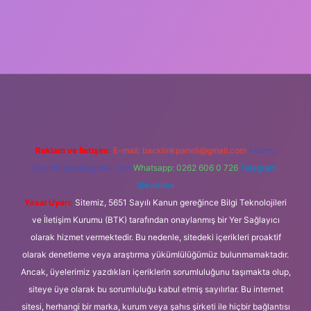
lipbet güncel
Reklam ve İletişim:
E-mail:
backlinkpaneli@gmail.com
Teams:
forumhizmeti@gmail.com
Whatsapp: 0262 606 0 726
Telegram:
@karabul
Yasal Uyarı:
Sitemiz, 5651 Sayılı Kanun gereğince Bilgi Teknolojileri
ve İletişim Kurumu (BTK) tarafından onaylanmış bir Yer Sağlayıcı
olarak hizmet vermektedir. Bu nedenle, sitedeki içerikleri proaktif
olarak denetleme veya araştırma yükümlülüğümüz bulunmamaktadır.
Ancak, üyelerimiz yazdıkları içeriklerin sorumluluğunu taşımakta olup,
siteye üye olarak bu sorumluluğu kabul etmiş sayılırlar. Bu internet
sitesi, herhangi bir marka, kurum veya şahıs şirketi ile hiçbir bağlantısı