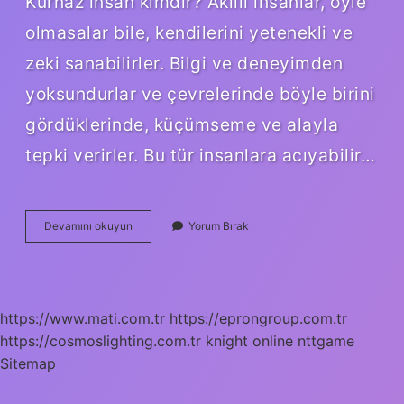
Kurnaz insan kimdir? Akıllı insanlar, öyle
olmasalar bile, kendilerini yetenekli ve
zeki sanabilirler. Bilgi ve deneyimden
yoksundurlar ve çevrelerinde böyle birini
gördüklerinde, küçümseme ve alayla
tepki verirler. Bu tür insanlara acıyabilir…
Bir
Devamını okuyun
Yorum Bırak
Insanın
Kurnaz
Olduğunu
Nasıl
Anlarız
https://www.mati.com.tr
https://eprongroup.com.tr
https://cosmoslighting.com.tr
knight online
nttgame
Sitemap