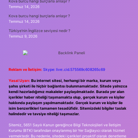
Kova burcu hangi burçlarla anlaşır ?
Temmuz 14, 2026
Kova burcu hangi burçlarla anlaşır ?
Temmuz 14, 2026
Türkiye’nin İngilizce seviyesi nedir ?
Temmuz 9, 2026
Reklam ve İletişim:
Skype: live:.cid.575569c608265c69
Yasal Uyarı:
Bu internet sitesi, herhangi bir marka, kurum veya
şahıs şirketi ile hiçbir bağlantısı bulunmamaktadır. Sitede yalnızca
kendi hazırladığımız makaleler paylaşılmaktadır. Burada yer alan
içerikler haber niteliği taşımamakta olup, gerçek kurum ve kişiler
hakkında paylaşım yapılmamaktadır. Gerçek kurum ve kişiler ile
isim benzerlikleri tamamen tesadüfidir. Sitemizdeki bilgiler taslak
halindedir ve tavsiye niteliği taşımazlar.
Sitemiz, 5651 Sayılı Kanun gereğince Bilgi Teknolojileri ve İletişim
Kurumu (BTK) tarafından onaylanmış bir Yer Sağlayıcı olarak hizmet
vermektedir. Bu nedenle, sitedeki içerikleri proaktif olarak denetleme