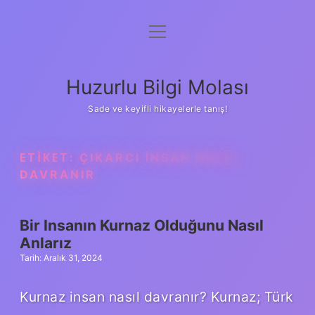
menüyü
Anasayfa
aç
Gizlilik Politikası
Huzurlu Bilgi Molası
Yasal Uyarı
Sade ve keyifli hikayelerle tanış!
Hakkımızda
ETIKET:
ÇIKARCI INSAN NASIL
DAVRANIR
Bir Insanın Kurnaz Olduğunu Nasıl
Anlarız
Tarih: Aralık 31, 2024
Kurnaz insan nasıl davranır? Kurnaz; Türk