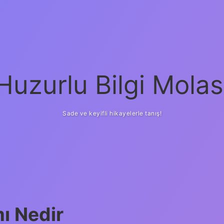
Huzurlu Bilgi Molas
Sade ve keyifli hikayelerle tanış!
ı Nedir