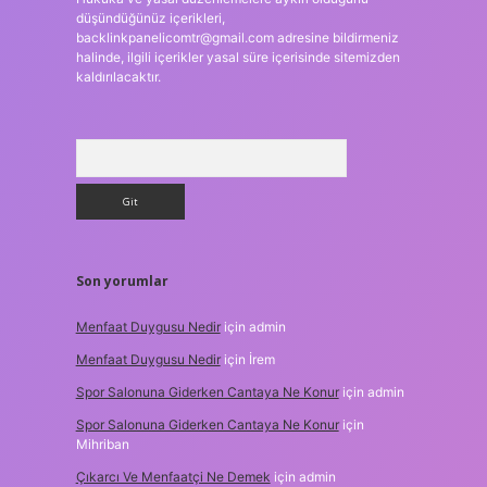
düşündüğünüz içerikleri,
backlinkpanelicomtr@gmail.com
adresine bildirmeniz
halinde, ilgili içerikler yasal süre içerisinde sitemizden
kaldırılacaktır.
Arama
Son yorumlar
Menfaat Duygusu Nedir
için
admin
Menfaat Duygusu Nedir
için
İrem
Spor Salonuna Giderken Cantaya Ne Konur
için
admin
Spor Salonuna Giderken Cantaya Ne Konur
için
Mihriban
Çıkarcı Ve Menfaatçi Ne Demek
için
admin