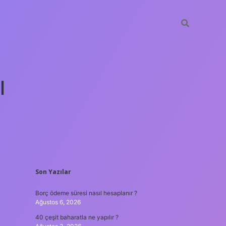
ı
SIDEBAR
Son Yazılar
tulipbet gü
Borç ödeme süresi nasıl hesaplanır ?
Ağustos 6, 2026
40 çeşit baharatla ne yapılır ?