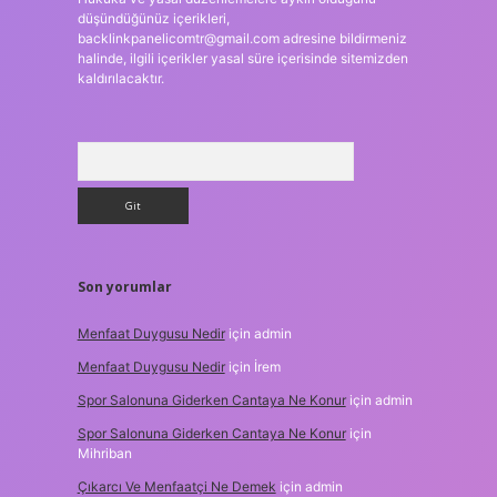
düşündüğünüz içerikleri,
backlinkpanelicomtr@gmail.com
adresine bildirmeniz
halinde, ilgili içerikler yasal süre içerisinde sitemizden
kaldırılacaktır.
Arama
Son yorumlar
Menfaat Duygusu Nedir
için
admin
Menfaat Duygusu Nedir
için
İrem
Spor Salonuna Giderken Cantaya Ne Konur
için
admin
Spor Salonuna Giderken Cantaya Ne Konur
için
Mihriban
Çıkarcı Ve Menfaatçi Ne Demek
için
admin