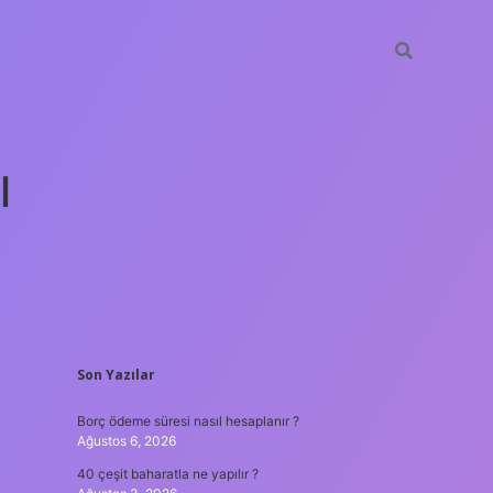
ı
SIDEBAR
Son Yazılar
tulipbet günc
Borç ödeme süresi nasıl hesaplanır ?
Ağustos 6, 2026
40 çeşit baharatla ne yapılır ?