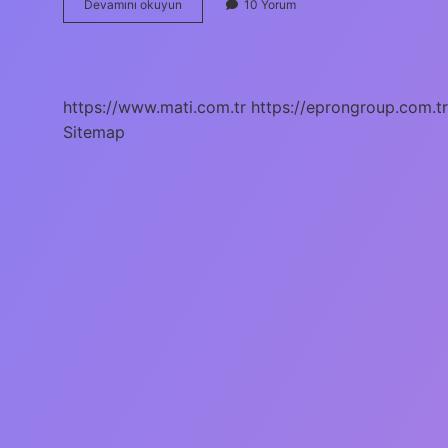
Çamaşır
Devamını okuyun
10 Yorum
Makinesi
Sıkma
Modu
Ne
Işe
https://www.mati.com.tr
https://eprongroup.com.tr
Yarar
Sitemap