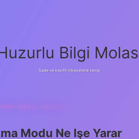
Huzurlu Bilgi Molas
Sade ve keyifli hikayelerle tanış!
YARI NASIL YAPILIR
kma Modu Ne Işe Yarar