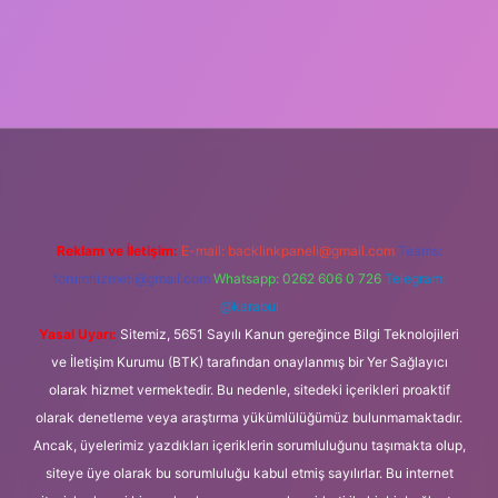
lipbet güncel
Reklam ve İletişim:
E-mail:
backlinkpaneli@gmail.com
Teams:
forumhizmeti@gmail.com
Whatsapp: 0262 606 0 726
Telegram:
@karabul
Yasal Uyarı:
Sitemiz, 5651 Sayılı Kanun gereğince Bilgi Teknolojileri
ve İletişim Kurumu (BTK) tarafından onaylanmış bir Yer Sağlayıcı
olarak hizmet vermektedir. Bu nedenle, sitedeki içerikleri proaktif
olarak denetleme veya araştırma yükümlülüğümüz bulunmamaktadır.
Ancak, üyelerimiz yazdıkları içeriklerin sorumluluğunu taşımakta olup,
siteye üye olarak bu sorumluluğu kabul etmiş sayılırlar. Bu internet