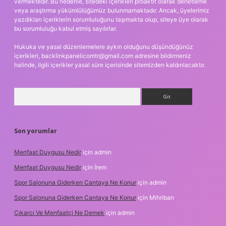
vermektedir. Bu nedenle, sitedeki içerikleri proaktif olarak denetleme
veya araştırma yükümlülüğümüz bulunmamaktadır. Ancak, üyelerimiz
yazdıkları içeriklerin sorumluluğunu taşımakta olup, siteye üye olarak
bu sorumluluğu kabul etmiş sayılırlar.
Hukuka ve yasal düzenlemelere aykırı olduğunu düşündüğünüz
içerikleri,
backlinkpanelicomtr@gmail.com
adresine bildirmeniz
halinde, ilgili içerikler yasal süre içerisinde sitemizden kaldırılacaktır.
Arama
Son yorumlar
Menfaat Duygusu Nedir
için
admin
Menfaat Duygusu Nedir
için
İrem
Spor Salonuna Giderken Cantaya Ne Konur
için
admin
Spor Salonuna Giderken Cantaya Ne Konur
için
Mihriban
Çıkarcı Ve Menfaatçi Ne Demek
için
admin