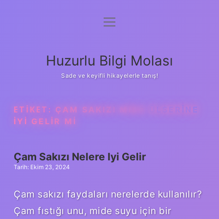
menüyü
Anasayfa
aç
Gizlilik Politikası
Huzurlu Bilgi Molası
Yasal Uyarı
Sade ve keyifli hikayelerle tanış!
Hakkımızda
ETIKET:
ÇAM SAKIZI MIDE ÜLSERINE
IYI GELIR MI
Çam Sakızı Nelere Iyi Gelir
Tarih: Ekim 23, 2024
Çam sakızı faydaları nerelerde kullanılır?
Çam fıstığı unu, mide suyu için bir