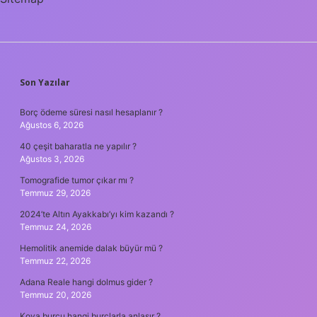
SIDEBAR
Son Yazılar
Borç ödeme süresi nasıl hesaplanır ?
Ağustos 6, 2026
40 çeşit baharatla ne yapılır ?
Ağustos 3, 2026
Tomografide tumor çıkar mı ?
Temmuz 29, 2026
2024’te Altın Ayakkabı’yı kim kazandı ?
Temmuz 24, 2026
Hemolitik anemide dalak büyür mü ?
Temmuz 22, 2026
Adana Reale hangi dolmus gider ?
Temmuz 20, 2026
Kova burcu hangi burçlarla anlaşır ?