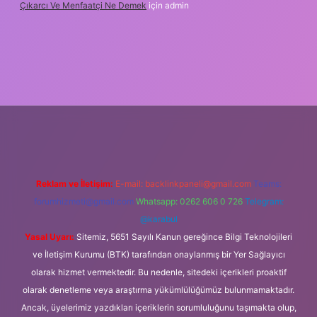
Çıkarcı Ve Menfaatçi Ne Demek
için
admin
bet güncel
Reklam ve İletişim:
E-mail:
backlinkpaneli@gmail.com
Teams:
forumhizmeti@gmail.com
Whatsapp: 0262 606 0 726
Telegram:
@karabul
Yasal Uyarı:
Sitemiz, 5651 Sayılı Kanun gereğince Bilgi Teknolojileri
ve İletişim Kurumu (BTK) tarafından onaylanmış bir Yer Sağlayıcı
olarak hizmet vermektedir. Bu nedenle, sitedeki içerikleri proaktif
olarak denetleme veya araştırma yükümlülüğümüz bulunmamaktadır.
Ancak, üyelerimiz yazdıkları içeriklerin sorumluluğunu taşımakta olup,