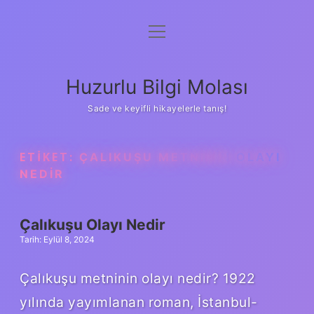
menüyü
Anasayfa
aç
Gizlilik Politikası
Huzurlu Bilgi Molası
Yasal Uyarı
Sade ve keyifli hikayelerle tanış!
Hakkımızda
ETIKET:
ÇALIKUŞU METNININ OLAYI
NEDIR
Çalıkuşu Olayı Nedir
Tarih: Eylül 8, 2024
Çalıkuşu metninin olayı nedir? 1922
yılında yayımlanan roman, İstanbul-