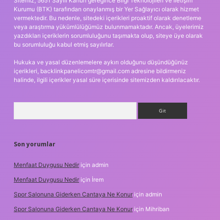
Sitemiz, 5651 Sayılı Kanun gereğince Bilgi Teknolojileri ve İletişim
Kurumu (BTK) tarafından onaylanmış bir Yer Sağlayıcı olarak hizmet
vermektedir. Bu nedenle, sitedeki içerikleri proaktif olarak denetleme
veya araştırma yükümlülüğümüz bulunmamaktadır. Ancak, üyelerimiz
yazdıkları içeriklerin sorumluluğunu taşımakta olup, siteye üye olarak
bu sorumluluğu kabul etmiş sayılırlar.
Hukuka ve yasal düzenlemelere aykırı olduğunu düşündüğünüz
içerikleri,
backlinkpanelicomtr@gmail.com
adresine bildirmeniz
halinde, ilgili içerikler yasal süre içerisinde sitemizden kaldırılacaktır.
Arama
Son yorumlar
Menfaat Duygusu Nedir
için
admin
Menfaat Duygusu Nedir
için
İrem
Spor Salonuna Giderken Cantaya Ne Konur
için
admin
Spor Salonuna Giderken Cantaya Ne Konur
için
Mihriban