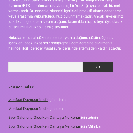
Sitemiz, 5651 Sayılı Kanun gereğince Bilgi Teknolojileri ve İletişim
Kurumu (BTK) tarafından onaylanmış bir Yer Sağlayıcı olarak hizmet
vermektedir. Bu nedenle, sitedeki içerikleri proaktif olarak denetleme
veya araştırma yükümlülüğümüz bulunmamaktadır. Ancak, üyelerimiz
yazdıkları içeriklerin sorumluluğunu taşımakta olup, siteye üye olarak
bu sorumluluğu kabul etmiş sayılırlar.
Hukuka ve yasal düzenlemelere aykırı olduğunu düşündüğünüz
içerikleri,
backlinkpanelicomtr@gmail.com
adresine bildirmeniz
halinde, ilgili içerikler yasal süre içerisinde sitemizden kaldırılacaktır.
Arama
Son yorumlar
Menfaat Duygusu Nedir
için
admin
Menfaat Duygusu Nedir
için
İrem
Spor Salonuna Giderken Cantaya Ne Konur
için
admin
Spor Salonuna Giderken Cantaya Ne Konur
için
Mihriban