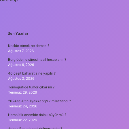
SIDEBAR
Son Yazılar
Keside etmek ne demek ?
Ağustos 7, 2026
Borç ödeme süresi nasıl hesaplanır ?
Ağustos 6, 2026
40 çeşit baharatla ne yapılır ?
Ağustos 3, 2026
Tomografide tumor çıkar mı ?
Temmuz 29, 2026
2024’te Altın Ayakkabı’yı kim kazandı ?
Temmuz 24, 2026
Hemolitik anemide dalak büyür mü ?
Temmuz 22, 2026
Adana Reale hangi dolmus gider ?