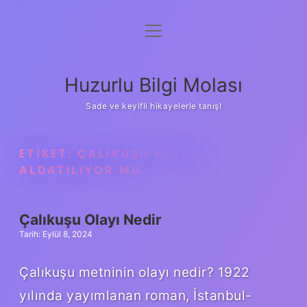
menüyü
Anasayfa
aç
Gizlilik Politikası
Huzurlu Bilgi Molası
Yasal Uyarı
Sade ve keyifli hikayelerle tanış!
Hakkımızda
ETIKET:
ÇALIKUŞU FERIDE
ALDATILIYOR MU
Çalıkuşu Olayı Nedir
Tarih: Eylül 8, 2024
Çalıkuşu metninin olayı nedir? 1922
yılında yayımlanan roman, İstanbul-