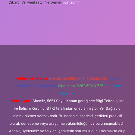
Çıkarcı Ve Menfaatçi Ne Demek
için
admin
l
Reklam ve İletişim:
E-mail:
backlinkpaneli@gmail.com
Teams:
forumhizmeti@gmail.com
Whatsapp: 0262 606 0 726
Telegram:
@karabul
Yasal Uyarı:
Sitemiz, 5651 Sayılı Kanun gereğince Bilgi Teknolojileri
ve İletişim Kurumu (BTK) tarafından onaylanmış bir Yer Sağlayıcı
olarak hizmet vermektedir. Bu nedenle, sitedeki içerikleri proaktif
olarak denetleme veya araştırma yükümlülüğümüz bulunmamaktadır.
Ancak, üyelerimiz yazdıkları içeriklerin sorumluluğunu taşımakta olup,