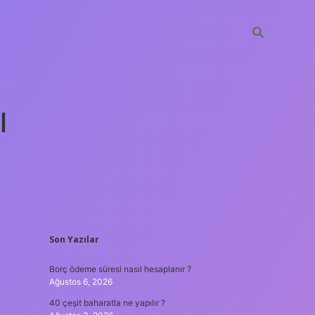
ı
SIDEBAR
Son Yazılar
tulipbet gün
Borç ödeme süresi nasıl hesaplanır ?
Ağustos 6, 2026
40 çeşit baharatla ne yapılır ?