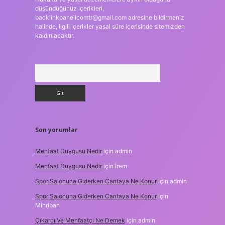
düşündüğünüz içerikleri,
backlinkpanelicomtr@gmail.com
adresine bildirmeniz
halinde, ilgili içerikler yasal süre içerisinde sitemizden
kaldırılacaktır.
Arama
Son yorumlar
Menfaat Duygusu Nedir
için
admin
Menfaat Duygusu Nedir
için
İrem
Spor Salonuna Giderken Cantaya Ne Konur
için
admin
Spor Salonuna Giderken Cantaya Ne Konur
için
Mihriban
Çıkarcı Ve Menfaatçi Ne Demek
için
admin