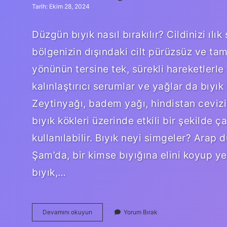
Tarih: Ekim 28, 2024
Düzgün bıyık nasıl bırakılır? Cildinizi ılık
bölgenizin dışındaki cilt pürüzsüz ve ta
yönünün tersine tek, sürekli hareketlerle t
kalınlaştırıcı serumlar ve yağlar da bıyık 
Zeytinyağı, badem yağı, hindistan cevizi 
bıyık kökleri üzerinde etkili bir şekilde ç
kullanılabilir. Bıyık neyi simgeler? Arap 
Şam’da, bir kimse bıyığına elini koyup y
bıyık,…
Badem
Devamını okuyun
Yorum Bırak
Bıyık