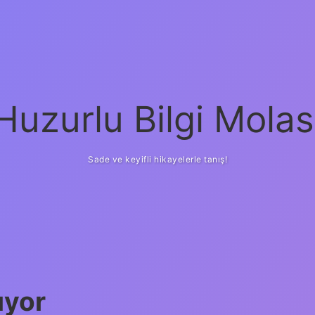
Huzurlu Bilgi Molas
Sade ve keyifli hikayelerle tanış!
uyor