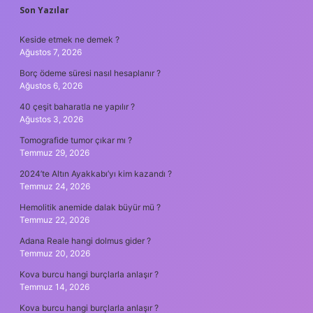
SIDEBAR
Son Yazılar
Keside etmek ne demek ?
Ağustos 7, 2026
Borç ödeme süresi nasıl hesaplanır ?
Ağustos 6, 2026
40 çeşit baharatla ne yapılır ?
Ağustos 3, 2026
Tomografide tumor çıkar mı ?
Temmuz 29, 2026
2024’te Altın Ayakkabı’yı kim kazandı ?
Temmuz 24, 2026
Hemolitik anemide dalak büyür mü ?
Temmuz 22, 2026
Adana Reale hangi dolmus gider ?
Temmuz 20, 2026
Kova burcu hangi burçlarla anlaşır ?
Temmuz 14, 2026
Kova burcu hangi burçlarla anlaşır ?