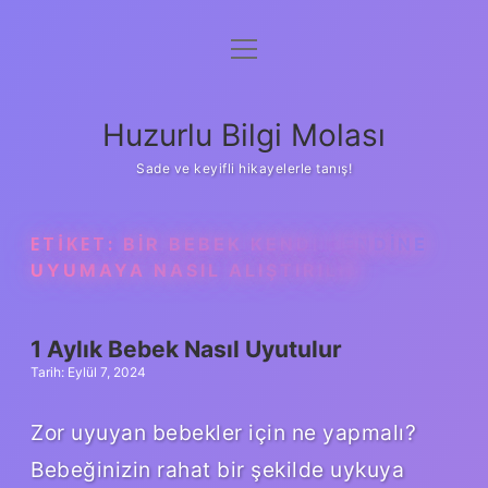
menüyü
Anasayfa
aç
Gizlilik Politikası
Huzurlu Bilgi Molası
Yasal Uyarı
Sade ve keyifli hikayelerle tanış!
Hakkımızda
ETIKET:
BIR BEBEK KENDI KENDINE
UYUMAYA NASIL ALIŞTIRILIR
1 Aylık Bebek Nasıl Uyutulur
Tarih: Eylül 7, 2024
Zor uyuyan bebekler için ne yapmalı?
Bebeğinizin rahat bir şekilde uykuya