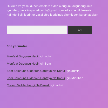
Hukuka ve yasal düzenlemelere aykırı olduğunu düşündüğünüz
içerikleri,
backlinkpanelicomtr@gmail.com
adresine bildirmeniz
halinde, ilgili içerikler yasal süre içerisinde sitemizden kaldırılacaktır.
Arama
Son yorumlar
Menfaat Duygusu Nedir
için
admin
Menfaat Duygusu Nedir
için
İrem
Spor Salonuna Giderken Cantaya Ne Konur
için
admin
Spor Salonuna Giderken Cantaya Ne Konur
için
Mihriban
Çıkarcı Ve Menfaatçi Ne Demek
için
admin