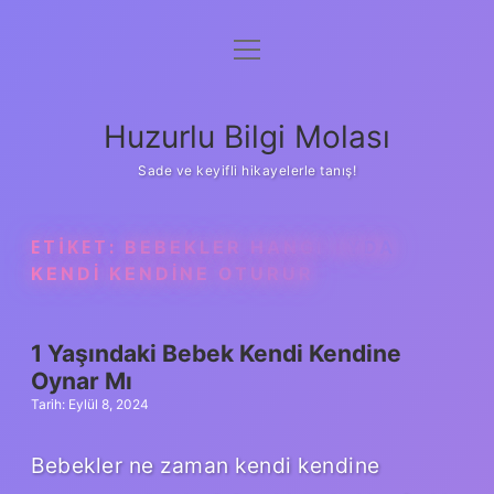
menüyü
Anasayfa
aç
Gizlilik Politikası
Huzurlu Bilgi Molası
Yasal Uyarı
Sade ve keyifli hikayelerle tanış!
Hakkımızda
ETIKET:
BEBEKLER HANGI AYDA
KENDI KENDINE OTURUR
1 Yaşındaki Bebek Kendi Kendine
Oynar Mı
Tarih: Eylül 8, 2024
Bebekler ne zaman kendi kendine