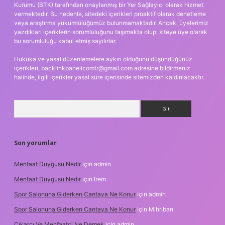
Kurumu (BTK) tarafından onaylanmış bir Yer Sağlayıcı olarak hizmet
vermektedir. Bu nedenle, sitedeki içerikleri proaktif olarak denetleme
veya araştırma yükümlülüğümüz bulunmamaktadır. Ancak, üyelerimiz
yazdıkları içeriklerin sorumluluğunu taşımakta olup, siteye üye olarak
bu sorumluluğu kabul etmiş sayılırlar.
Hukuka ve yasal düzenlemelere aykırı olduğunu düşündüğünüz
içerikleri,
backlinkpanelicomtr@gmail.com
adresine bildirmeniz
halinde, ilgili içerikler yasal süre içerisinde sitemizden kaldırılacaktır.
Arama
Son yorumlar
Menfaat Duygusu Nedir
için
admin
Menfaat Duygusu Nedir
için
İrem
Spor Salonuna Giderken Cantaya Ne Konur
için
admin
Spor Salonuna Giderken Cantaya Ne Konur
için
Mihriban
Çıkarcı Ve Menfaatçi Ne Demek
için
admin