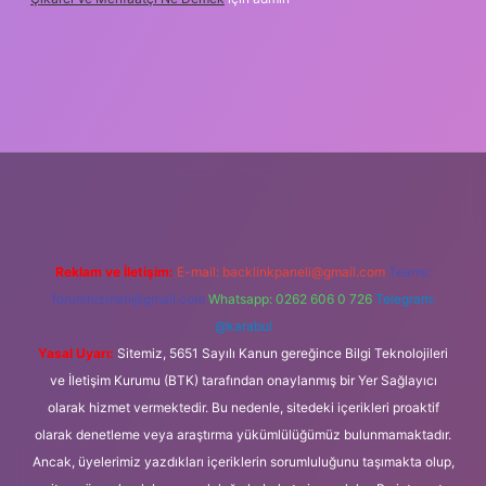
lipbet güncel
Reklam ve İletişim:
E-mail:
backlinkpaneli@gmail.com
Teams:
forumhizmeti@gmail.com
Whatsapp: 0262 606 0 726
Telegram:
@karabul
Yasal Uyarı:
Sitemiz, 5651 Sayılı Kanun gereğince Bilgi Teknolojileri
ve İletişim Kurumu (BTK) tarafından onaylanmış bir Yer Sağlayıcı
olarak hizmet vermektedir. Bu nedenle, sitedeki içerikleri proaktif
olarak denetleme veya araştırma yükümlülüğümüz bulunmamaktadır.
Ancak, üyelerimiz yazdıkları içeriklerin sorumluluğunu taşımakta olup,