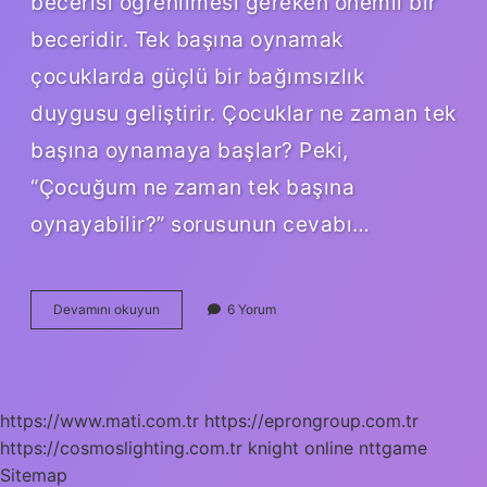
becerisi öğrenilmesi gereken önemli bir
beceridir. Tek başına oynamak
çocuklarda güçlü bir bağımsızlık
duygusu geliştirir. Çocuklar ne zaman tek
başına oynamaya başlar? Peki,
“Çocuğum ne zaman tek başına
oynayabilir?” sorusunun cevabı…
1
Devamını okuyun
6 Yorum
Yaşındaki
Bebek
Kendi
Kendine
Oynar
https://www.mati.com.tr
https://eprongroup.com.tr
Mı
https://cosmoslighting.com.tr
knight online
nttgame
Sitemap