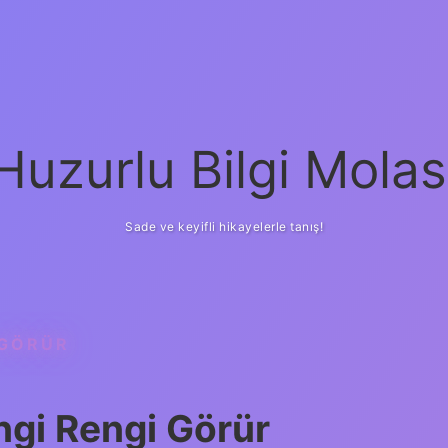
Huzurlu Bilgi Molas
Sade ve keyifli hikayelerle tanış!
 GÖRÜR
ngi Rengi Görür