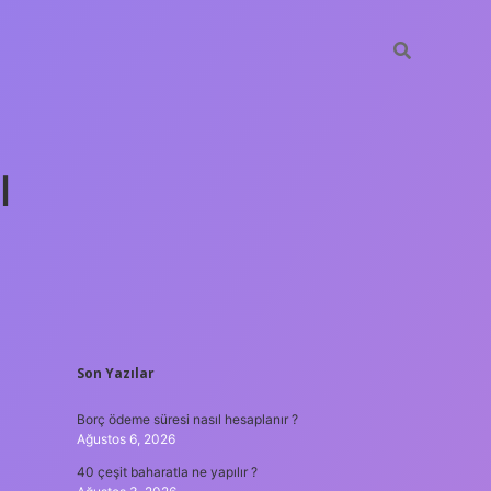
ı
SIDEBAR
Son Yazılar
tulipbet gü
Borç ödeme süresi nasıl hesaplanır ?
Ağustos 6, 2026
40 çeşit baharatla ne yapılır ?