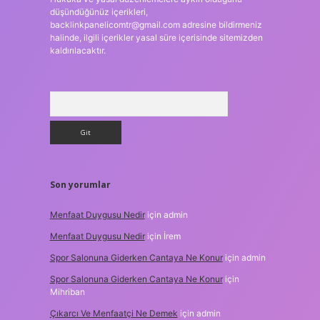
düşündüğünüz içerikleri,
backlinkpanelicomtr@gmail.com
adresine bildirmeniz
halinde, ilgili içerikler yasal süre içerisinde sitemizden
kaldırılacaktır.
Arama
Son yorumlar
Menfaat Duygusu Nedir
için
admin
Menfaat Duygusu Nedir
için
İrem
Spor Salonuna Giderken Cantaya Ne Konur
için
admin
Spor Salonuna Giderken Cantaya Ne Konur
için
Mihriban
Çıkarcı Ve Menfaatçi Ne Demek
için
admin