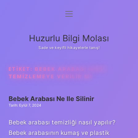
menüyü
Anasayfa
aç
Gizlilik Politikası
Huzurlu Bilgi Molası
Yasal Uyarı
Sade ve keyifli hikayelerle tanış!
Hakkımızda
ETIKET:
BEBEK ARABASI KURU
TEMIZLEMEYE VERILIR MI
Bebek Arabası Ne Ile Silinir
Tarih: Eylül 7, 2024
Bebek arabası temizliği nasıl yapılır?
Bebek arabasının kumaş ve plastik