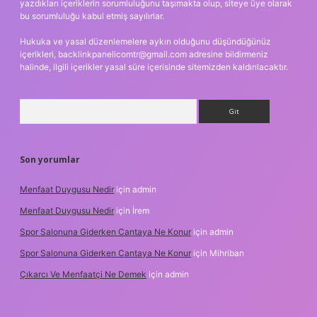
yazdıkları içeriklerin sorumluluğunu taşımakta olup, siteye üye olarak
bu sorumluluğu kabul etmiş sayılırlar.
Hukuka ve yasal düzenlemelere aykırı olduğunu düşündüğünüz
içerikleri,
backlinkpanelicomtr@gmail.com
adresine bildirmeniz
halinde, ilgili içerikler yasal süre içerisinde sitemizden kaldırılacaktır.
Arama
Son yorumlar
Menfaat Duygusu Nedir
için
admin
Menfaat Duygusu Nedir
için
İrem
Spor Salonuna Giderken Cantaya Ne Konur
için
admin
Spor Salonuna Giderken Cantaya Ne Konur
için
Mihriban
Çıkarcı Ve Menfaatçi Ne Demek
için
admin