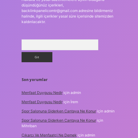
düşündüğünüz içerikleri,
backlinkpanelicomtr@gmail.com
adresine bildirmeniz
halinde, ilgili içerikler yasal süre içerisinde sitemizden
kaldırılacaktır.
Arama
Son yorumlar
Menfaat Duygusu Nedir
için
admin
Menfaat Duygusu Nedir
için
İrem
Spor Salonuna Giderken Cantaya Ne Konur
için
admin
Spor Salonuna Giderken Cantaya Ne Konur
için
Mihriban
Çıkarcı Ve Menfaatçi Ne Demek
için
admin