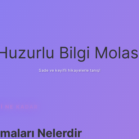
Huzurlu Bilgi Molas
Sade ve keyifli hikayelerle tanış!
TI NE KADAR
aları Nelerdir