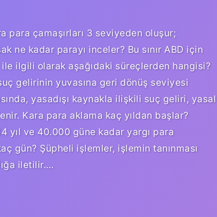
a para çamaşırları 3 seviyeden oluşur;
k ne kadar parayı inceler? Bu sınır ABD için
ile ilgili olarak aşağıdaki süreçlerden hangisi?
uç gelirinin yuvasına geri dönüş seviyesi
ında, yasadışı kaynakla ilişkili suç geliri, yasal
lenir. Kara para aklama kaç yıldan başlar?
14 yıl ve 40.000 güne kadar yargı para
kaç gün? Şüpheli işlemler, işlemin tanınması
ğa iletilir.…