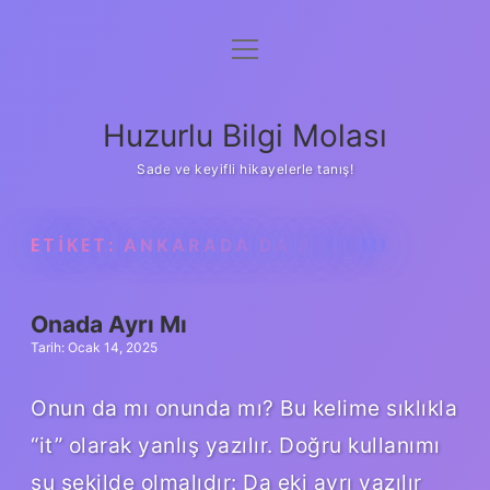
menüyü
Anasayfa
aç
Gizlilik Politikası
Huzurlu Bilgi Molası
Yasal Uyarı
Sade ve keyifli hikayelerle tanış!
Hakkımızda
ETIKET:
ANKARADA DA AYRI MI
Onada Ayrı Mı
Tarih: Ocak 14, 2025
Onun da mı onunda mı? Bu kelime sıklıkla
“it” olarak yanlış yazılır. Doğru kullanımı
şu şekilde olmalıdır: Da eki ayrı yazılır