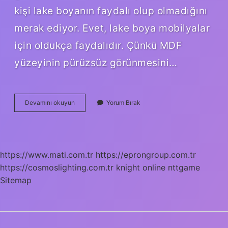
kişi lake boyanın faydalı olup olmadığını
merak ediyor. Evet, lake boya mobilyalar
için oldukça faydalıdır. Çünkü MDF
yüzeyinin pürüzsüz görünmesini…
Lake
Devamını okuyun
Yorum Bırak
Ve
Mdf
Arasındaki
Fark
Nedir
https://www.mati.com.tr
https://eprongroup.com.tr
https://cosmoslighting.com.tr
knight online
nttgame
Sitemap