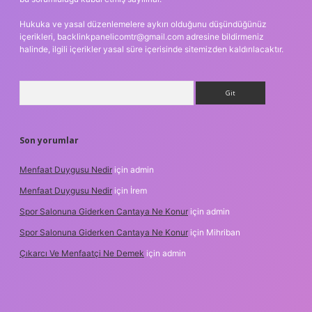
Hukuka ve yasal düzenlemelere aykırı olduğunu düşündüğünüz
içerikleri,
backlinkpanelicomtr@gmail.com
adresine bildirmeniz
halinde, ilgili içerikler yasal süre içerisinde sitemizden kaldırılacaktır.
Arama
Son yorumlar
Menfaat Duygusu Nedir
için
admin
Menfaat Duygusu Nedir
için
İrem
Spor Salonuna Giderken Cantaya Ne Konur
için
admin
Spor Salonuna Giderken Cantaya Ne Konur
için
Mihriban
Çıkarcı Ve Menfaatçi Ne Demek
için
admin