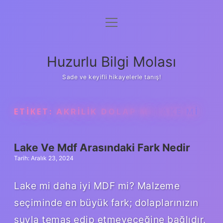
menüyü
Anasayfa
aç
Gizlilik Politikası
Huzurlu Bilgi Molası
Yasal Uyarı
Sade ve keyifli hikayelerle tanış!
Hakkımızda
ETIKET:
AKRILIK DOLAP MI LAKE MI
Lake Ve Mdf Arasındaki Fark Nedir
Tarih: Aralık 23, 2024
Lake mi daha iyi MDF mi? Malzeme
seçiminde en büyük fark; dolaplarınızın
suyla temas edip etmeyeceğine bağlıdır.