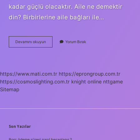
kadar güçlü olacaktır. Aile ne demektir
din? Birbirlerine aile bağları ile…
Aile
Devamını okuyun
Yorum Bırak
Ne
Demek
Ne
Anlama
Gelir
https://www.mati.com.tr
https://eprongroup.com.tr
https://cosmoslighting.com.tr
knight online
nttgame
Sitemap
SIDEBAR
Son Yazılar
Borç ödeme süresi nasıl hesaplanır ?