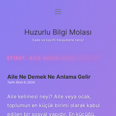
menüyü
Anasayfa
aç
Gizlilik Politikası
Huzurlu Bilgi Molası
Yasal Uyarı
Sade ve keyifli hikayelerle tanış!
Hakkımızda
ETIKET:
AILE NEDIR KAÇA AYRILIR
Aile Ne Demek Ne Anlama Gelir
Tarih: Ekim 6, 2024
Aile kelimesi neyi? Aile veya ocak,
toplumun en küçük birimi olarak kabul
edilen bir sosyal yapıdır. En küçüğü,