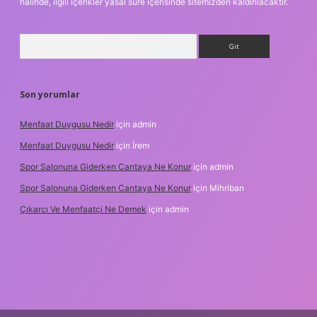
halinde, ilgili içerikler yasal süre içerisinde sitemizden kaldırılacaktır.
Arama
Son yorumlar
Menfaat Duygusu Nedir
için
admin
Menfaat Duygusu Nedir
için
İrem
Spor Salonuna Giderken Cantaya Ne Konur
için
admin
Spor Salonuna Giderken Cantaya Ne Konur
için
Mihriban
Çıkarcı Ve Menfaatçi Ne Demek
için
admin