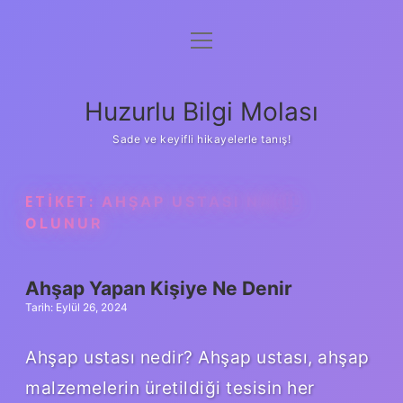
menüyü
Anasayfa
aç
Gizlilik Politikası
Huzurlu Bilgi Molası
Yasal Uyarı
Sade ve keyifli hikayelerle tanış!
Hakkımızda
ETIKET:
AHŞAP USTASI NASIL
OLUNUR
Ahşap Yapan Kişiye Ne Denir
Tarih: Eylül 26, 2024
Ahşap ustası nedir? Ahşap ustası, ahşap
malzemelerin üretildiği tesisin her