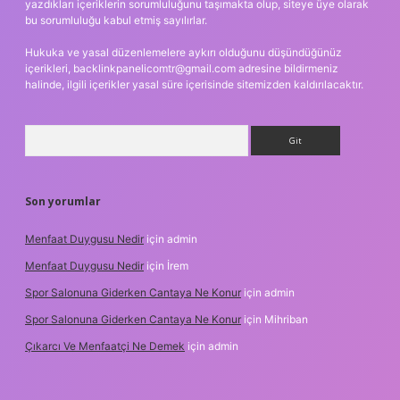
yazdıkları içeriklerin sorumluluğunu taşımakta olup, siteye üye olarak
bu sorumluluğu kabul etmiş sayılırlar.
Hukuka ve yasal düzenlemelere aykırı olduğunu düşündüğünüz
içerikleri,
backlinkpanelicomtr@gmail.com
adresine bildirmeniz
halinde, ilgili içerikler yasal süre içerisinde sitemizden kaldırılacaktır.
Arama
Son yorumlar
Menfaat Duygusu Nedir
için
admin
Menfaat Duygusu Nedir
için
İrem
Spor Salonuna Giderken Cantaya Ne Konur
için
admin
Spor Salonuna Giderken Cantaya Ne Konur
için
Mihriban
Çıkarcı Ve Menfaatçi Ne Demek
için
admin