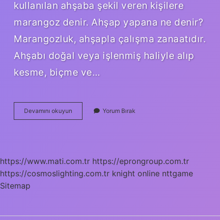
kullanılan ahşaba şekil veren kişilere
marangoz denir. Ahşap yapana ne denir?
Marangozluk, ahşapla çalışma zanaatıdır.
Ahşabı doğal veya işlenmiş haliyle alıp
kesme, biçme ve…
Ahşap
Devamını okuyun
Yorum Bırak
Yapan
Kişiye
Ne
Denir
https://www.mati.com.tr
https://eprongroup.com.tr
https://cosmoslighting.com.tr
knight online
nttgame
Sitemap