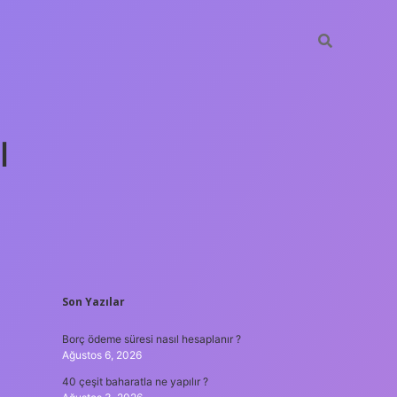
ı
SIDEBAR
Son Yazılar
tulipbet gün
Borç ödeme süresi nasıl hesaplanır ?
Ağustos 6, 2026
40 çeşit baharatla ne yapılır ?