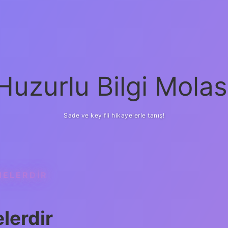
Huzurlu Bilgi Molas
Sade ve keyifli hikayelerle tanış!
NELERDIR
lerdir