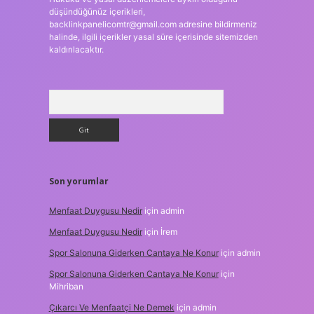
düşündüğünüz içerikleri,
backlinkpanelicomtr@gmail.com
adresine bildirmeniz
halinde, ilgili içerikler yasal süre içerisinde sitemizden
kaldırılacaktır.
Arama
Son yorumlar
Menfaat Duygusu Nedir
için
admin
Menfaat Duygusu Nedir
için
İrem
Spor Salonuna Giderken Cantaya Ne Konur
için
admin
Spor Salonuna Giderken Cantaya Ne Konur
için
Mihriban
Çıkarcı Ve Menfaatçi Ne Demek
için
admin