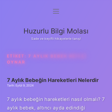
menüyü
Anasayfa
aç
Gizlilik Politikası
Huzurlu Bilgi Molası
Yasal Uyarı
Sade ve keyifli hikayelerle tanış!
Hakkımızda
ETIKET:
7 AYLIK BEBEK NEYLE
OYNAR
7 Aylık Bebeğin Hareketleri Nelerdir
Tarih: Eylül 9, 2024
7 aylık bebeğin hareketleri nasıl olmalı? 7
aylık bebek, altıncı ayda edindiği