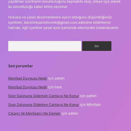
yazdıkları içeriklerin sorumluluğunu taşımakta olup, siteye üye olarak
bu sorumluluğu kabul etmiş sayılırlar.
Hukuka ve yasal düzenlemelere aykırı olduğunu düşündüğünüz
içerikleri,
backlinkpanelicomtr@gmail.com
adresine bildirmeniz
halinde, ilgili içerikler yasal süre içerisinde sitemizden kaldırılacaktır.
Arama
Son yorumlar
Menfaat Duygusu Nedir
için
admin
Menfaat Duygusu Nedir
için
İrem
Spor Salonuna Giderken Cantaya Ne Konur
için
admin
Spor Salonuna Giderken Cantaya Ne Konur
için
Mihriban
Çıkarcı Ve Menfaatçi Ne Demek
için
admin