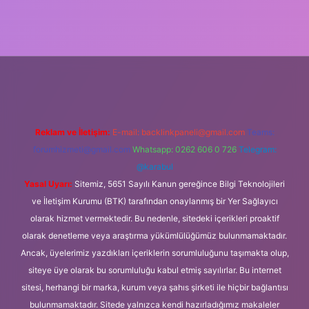
pbet güncel
Reklam ve İletişim:
E-mail:
backlinkpaneli@gmail.com
Teams:
forumhizmeti@gmail.com
Whatsapp: 0262 606 0 726
Telegram:
@karabul
Yasal Uyarı:
Sitemiz, 5651 Sayılı Kanun gereğince Bilgi Teknolojileri
ve İletişim Kurumu (BTK) tarafından onaylanmış bir Yer Sağlayıcı
olarak hizmet vermektedir. Bu nedenle, sitedeki içerikleri proaktif
olarak denetleme veya araştırma yükümlülüğümüz bulunmamaktadır.
Ancak, üyelerimiz yazdıkları içeriklerin sorumluluğunu taşımakta olup,
siteye üye olarak bu sorumluluğu kabul etmiş sayılırlar. Bu internet
sitesi, herhangi bir marka, kurum veya şahıs şirketi ile hiçbir bağlantısı
bulunmamaktadır. Sitede yalnızca kendi hazırladığımız makaleler