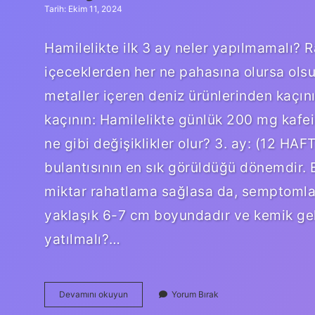
Tarih: Ekim 11, 2024
Hamilelikte ilk 3 ay neler yapılmamalı? R
içeceklerden her ne pahasına olursa olsun
metaller içeren deniz ürünlerinden kaçını
kaçının: Hamilelikte günlük 200 mg kafein 
ne gibi değişiklikler olur? 3. ay: (12 HA
bulantısının en sık görüldüğü dönemdir.
miktar rahatlama sağlasa da, semptomlar
yaklaşık 6-7 cm boyundadır ve kemik geliş
yatılmalı?…
3
Devamını okuyun
Yorum Bırak
Aylık