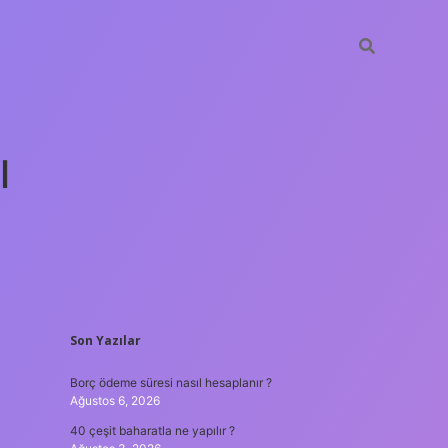
ı
SIDEBAR
Son Yazılar
tulipbet gün
Borç ödeme süresi nasıl hesaplanır ?
Ağustos 6, 2026
40 çeşit baharatla ne yapılır ?