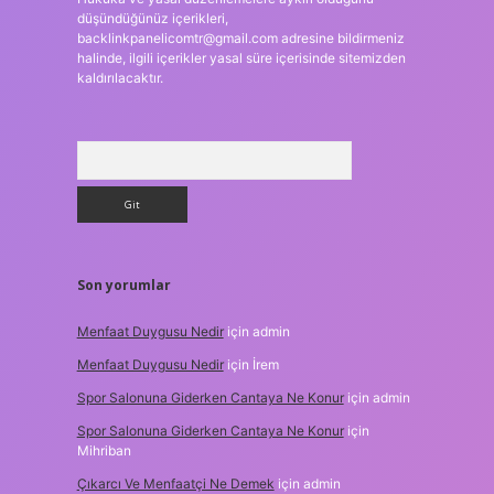
düşündüğünüz içerikleri,
backlinkpanelicomtr@gmail.com
adresine bildirmeniz
halinde, ilgili içerikler yasal süre içerisinde sitemizden
kaldırılacaktır.
Arama
Son yorumlar
Menfaat Duygusu Nedir
için
admin
Menfaat Duygusu Nedir
için
İrem
Spor Salonuna Giderken Cantaya Ne Konur
için
admin
Spor Salonuna Giderken Cantaya Ne Konur
için
Mihriban
Çıkarcı Ve Menfaatçi Ne Demek
için
admin