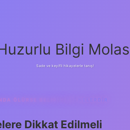
Huzurlu Bilgi Molas
Sade ve keyifli hikayelerle tanış!
NDA ÖLÜRSE BELIRTILERI NELERDIR
elere Dikkat Edilmeli