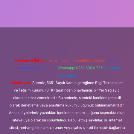
ipbet güncel
Reklam ve İletişim:
E-mail:
backlinkpaneli@gmail.com
Teams:
forumhizmeti@gmail.com
Whatsapp: 0262 606 0 726
Telegram:
@karabul
Yasal Uyarı:
Sitemiz, 5651 Sayılı Kanun gereğince Bilgi Teknolojileri
ve İletişim Kurumu (BTK) tarafından onaylanmış bir Yer Sağlayıcı
olarak hizmet vermektedir. Bu nedenle, sitedeki içerikleri proaktif
olarak denetleme veya araştırma yükümlülüğümüz bulunmamaktadır.
Ancak, üyelerimiz yazdıkları içeriklerin sorumluluğunu taşımakta olup,
siteye üye olarak bu sorumluluğu kabul etmiş sayılırlar. Bu internet
sitesi, herhangi bir marka, kurum veya şahıs şirketi ile hiçbir bağlantısı