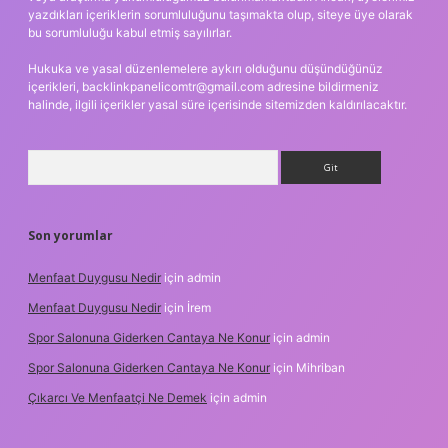
yazdıkları içeriklerin sorumluluğunu taşımakta olup, siteye üye olarak
bu sorumluluğu kabul etmiş sayılırlar.
Hukuka ve yasal düzenlemelere aykırı olduğunu düşündüğünüz
içerikleri,
backlinkpanelicomtr@gmail.com
adresine bildirmeniz
halinde, ilgili içerikler yasal süre içerisinde sitemizden kaldırılacaktır.
Arama
Son yorumlar
Menfaat Duygusu Nedir
için
admin
Menfaat Duygusu Nedir
için
İrem
Spor Salonuna Giderken Cantaya Ne Konur
için
admin
Spor Salonuna Giderken Cantaya Ne Konur
için
Mihriban
Çıkarcı Ve Menfaatçi Ne Demek
için
admin