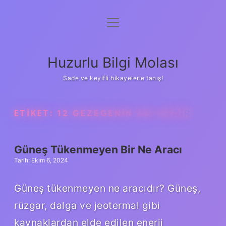
menüyü
Anasayfa
aç
Gizlilik Politikası
Huzurlu Bilgi Molası
Yasal Uyarı
Sade ve keyifli hikayelerle tanış!
Hakkımızda
ETIKET:
12 GEZEGENIN ADI NEDIR
Güneş Tükenmeyen Bir Ne Aracı
Tarih: Ekim 6, 2024
Güneş tükenmeyen ne aracıdır? Güneş,
rüzgar, dalga ve jeotermal gibi
kaynaklardan elde edilen enerji