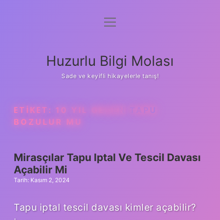
menüyü
Anasayfa
aç
Gizlilik Politikası
Huzurlu Bilgi Molası
Yasal Uyarı
Sade ve keyifli hikayelerle tanış!
Hakkımızda
ETIKET:
10 YIL GEÇEN TAPU
BOZULUR MU
Mirasçılar Tapu Iptal Ve Tescil Davası
Açabilir Mi
Tarih: Kasım 2, 2024
Tapu iptal tescil davası kimler açabilir?